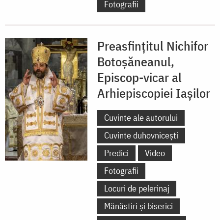
Fotografii
Preasfințitul Nichifor
Botoșăneanul,
Episcop-vicar al
Arhiepiscopiei Iașilor
Cuvinte ale autorului
Cuvinte duhovnicești
Predici
Video
Fotografii
Locuri de pelerinaj
Mănăstiri și biserici