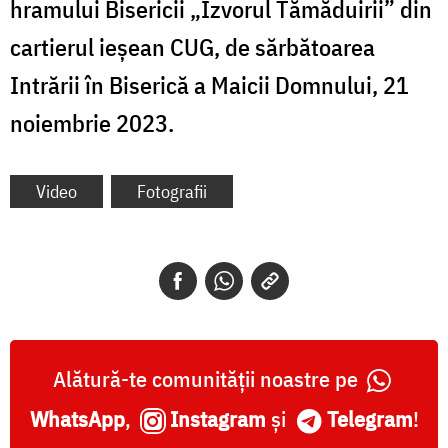
hramului Bisericii „Izvorul Tămăduirii” din
cartierul ieșean CUG, de sărbătoarea
Intrării în Biserică a Maicii Domnului, 21
noiembrie 2023.
Video
Fotografii
Alătură-te comunității noastre pe
WhatsApp
,
Instagram
și
Telegram
!