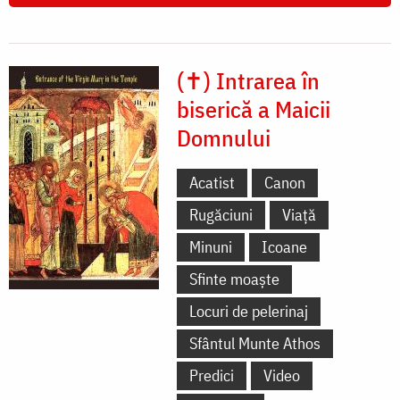
(✝) Intrarea în
biserică a Maicii
Domnului
Acatist
Canon
Rugăciuni
Viață
Minuni
Icoane
Sfinte moaște
Locuri de pelerinaj
Sfântul Munte Athos
Predici
Video