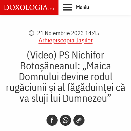
Skip
Meniu
to
main
Main
content
navigation
21 Noiembrie 2023 14:45
Arhiepiscopia Iaşilor
(Video) PS Nichifor
Botoșăneanul: „Maica
Domnului devine rodul
rugăciunii și al făgăduinței că
va sluji lui Dumnezeu”