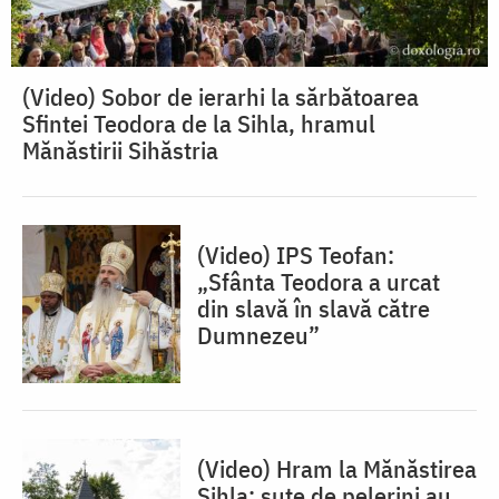
(Video) Sobor de ierarhi la sărbătoarea
Sfintei Teodora de la Sihla, hramul
Mănăstirii Sihăstria
(Video) IPS Teofan:
„Sfânta Teodora a urcat
din slavă în slavă către
Dumnezeu”
(Video) Hram la Mănăstirea
Sihla: sute de pelerini au