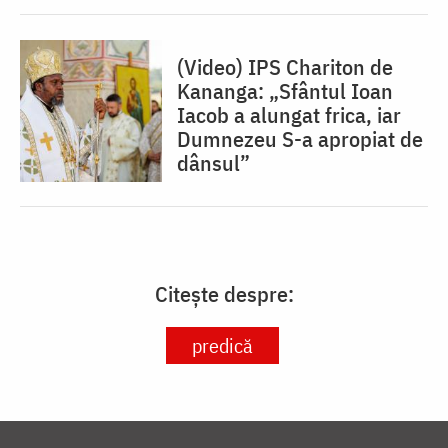
(Video) IPS Chariton de
Kananga: „Sfântul Ioan
Iacob a alungat frica, iar
Dumnezeu S-a apropiat de
dânsul”
Citește despre:
predică