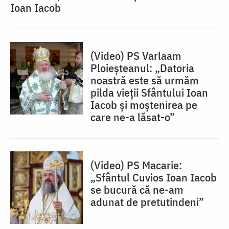
Ioan Iacob
(Video) PS Varlaam
Ploieșteanul: „Datoria
noastră este să urmăm
pilda vieții Sfântului Ioan
Iacob și moștenirea pe
care ne-a lăsat-o”
(Video) PS Macarie:
„Sfântul Cuvios Ioan Iacob
se bucură că ne-am
adunat de pretutindeni”