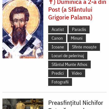
✝) Duminica a 2-a din
Post (a Sfântului
Grigorie Palama)
Acatist
Paraclis
Canon
Minuni
Icoane
Sfinte moaște
Locuri de pelerinaj
Sfântul Munte Athos
Predici
Video
Fotografii
Preasfințitul Nichifor