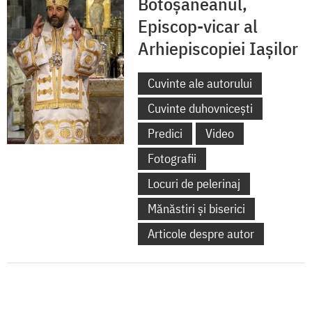
Botoșăneanul,
Episcop-vicar al
Arhiepiscopiei Iașilor
Cuvinte ale autorului
Cuvinte duhovnicești
Predici
Video
Fotografii
Locuri de pelerinaj
Mănăstiri și biserici
Articole despre autor