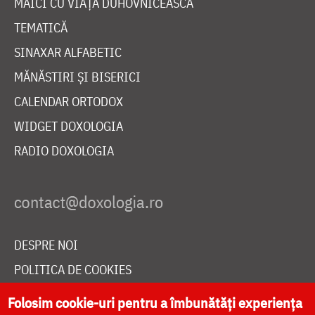
MAICI CU VIAȚĂ DUHOVNICEASCĂ
TEMATICĂ
SINAXAR ALFABETIC
MĂNĂSTIRI ȘI BISERICI
CALENDAR ORTODOX
WIDGET DOXOLOGIA
RADIO DOXOLOGIA
DESPRE NOI
POLITICA DE COOKIES
DONEAZĂ ONLINE PENTRU CATEDRALA NAȚIONALĂ
Folosim cookie-uri pentru a îmbunătăți experiența