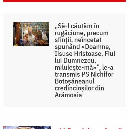
„Să-l căutăm în
rugăciune, precum
sfinții, neîncetat
spunând «Doamne,
Iisuse Hristoase, Fiul
lui Dumnezeu,
miluiește-mă»”, le-a
transmis PS Nichifor
Botoșăneanul
credincioșilor din
Arămoaia