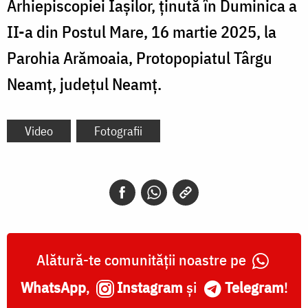
Arhiepiscopiei Iașilor, ținută în Duminica a
II-a din Postul Mare, 16 martie 2025, la
Parohia Arămoaia, Protopopiatul Târgu
Neamț, județul Neamț.
Video
Fotografii
Alătură-te comunității noastre pe
WhatsApp
,
Instagram
și
Telegram
!