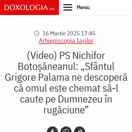
Skip
Meniu
to
main
Main
content
navigation
16 Martie 2025 17:45
Arhiepiscopia Iaşilor
(Video) PS Nichifor
Botoșăneanul: „Sfântul
Grigore Palama ne descoperă
că omul este chemat să-l
caute pe Dumnezeu în
rugăciune”