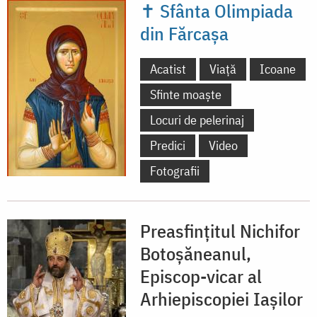
✝ Sfânta Olimpiada
din Fărcașa
Acatist
Viață
Icoane
Sfinte moaște
Locuri de pelerinaj
Predici
Video
Fotografii
Preasfințitul Nichifor
Botoșăneanul,
Episcop-vicar al
Arhiepiscopiei Iașilor