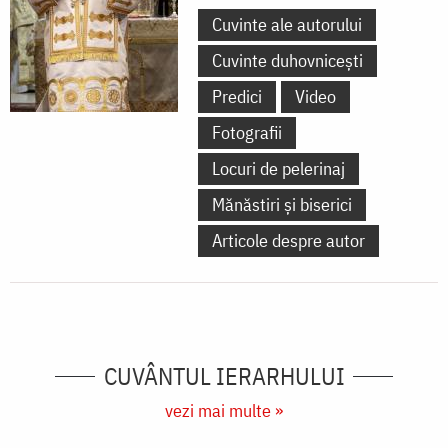
Cuvinte ale autorului
Cuvinte duhovnicești
Predici
Video
Fotografii
Locuri de pelerinaj
Mănăstiri și biserici
Articole despre autor
CUVÂNTUL IERARHULUI
vezi mai multe »