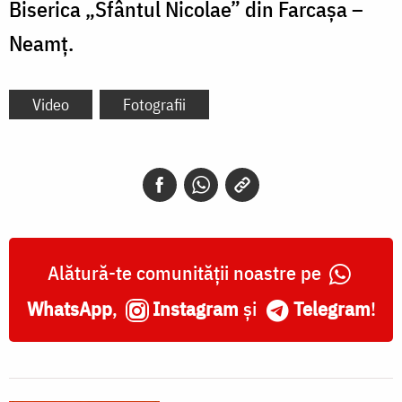
Biserica „Sfântul Nicolae” din Farcașa –
Neamț.
Video
Fotografii
Alătură-te comunității noastre pe
WhatsApp
,
Instagram
și
Telegram
!