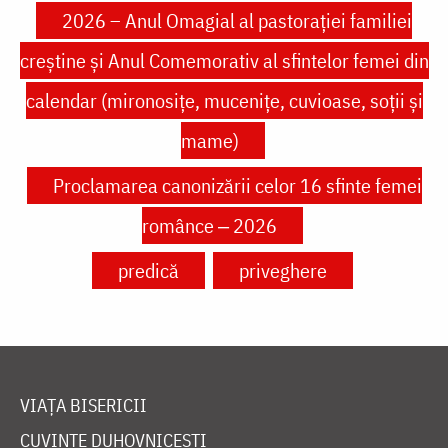
2026 – Anul Omagial al pastorației familiei
creștine și Anul Comemorativ al sfintelor femei din
calendar (mironosițe, mucenițe, cuvioase, soții și
mame)
Proclamarea canonizării celor 16 sfinte femei
românce ‒ 2026
predică
priveghere
VIAȚA BISERICII
CUVINTE DUHOVNICEȘTI