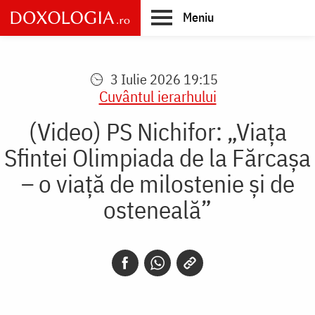
Skip
Meniu
to
main
Main
content
navigation
3 Iulie 2026 19:15
Cuvântul ierarhului
(Video) PS Nichifor: „Viața
Sfintei Olimpiada de la Fărcașa
– o viață de milostenie și de
osteneală”