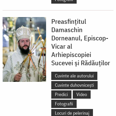
Preasfințitul
Damaschin
Dorneanul, Episcop-
Vicar al
Arhiepiscopiei
Sucevei și Rădăuților
Cuvinte ale autorului
Cuvinte duhovnicești
Predici
Video
Fotografii
Locuri de pelerinaj