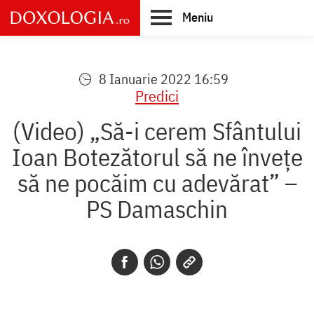
Skip
Meniu
to
main
Main
content
navigation
8 Ianuarie 2022 16:59
Predici
(Video) „Să-i cerem Sfântului
Ioan Botezătorul să ne învețe
să ne pocăim cu adevărat” –
PS Damaschin