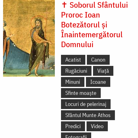
✝ Soborul Sfântului
Proroc Ioan
Botezătorul și
Înaintemergătorul
Domnului
Acatist
Canon
Rugăciuni
Viață
Minuni
Icoane
Sfinte moaște
Locuri de pelerinaj
Sfântul Munte Athos
Predici
Video
Fotografii