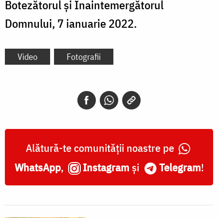
Botezătorul și Înaintemergătorul
Domnului, 7 ianuarie 2022.
Video
Fotografii
Alătură-te comunității noastre pe
WhatsApp
,
Instagram
și
Telegram
!