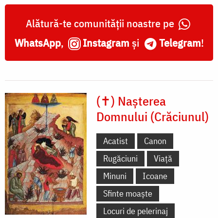
Alătură-te comunității noastre pe
WhatsApp
,
Instagram
și
Telegram
!
(✝) Nașterea
Domnului (Crăciunul)
Acatist
Canon
Rugăciuni
Viață
Minuni
Icoane
Sfinte moaște
Locuri de pelerinaj