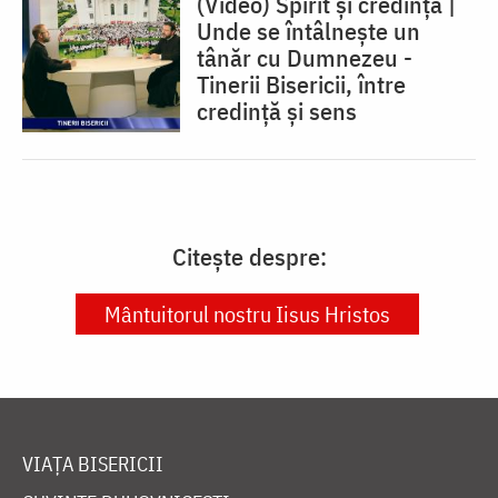
(Video) Spirit și credință |
Unde se întâlnește un
tânăr cu Dumnezeu -
Tinerii Bisericii, între
credinţă şi sens
Citește despre:
Mântuitorul nostru Iisus Hristos
VIAȚA BISERICII