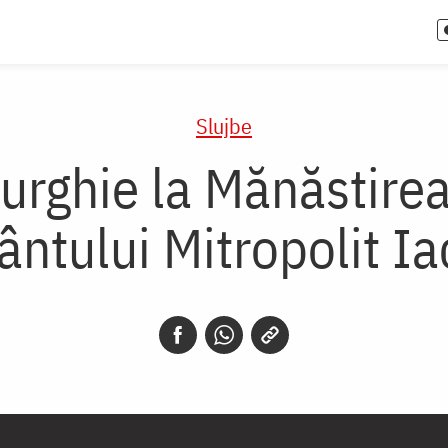
Slujbe
turghie la Mănăstirea
fântului Mitropolit I