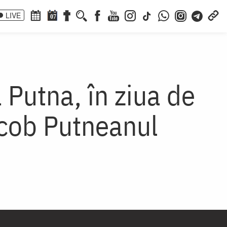
LIVE
07
 Putna, în ziua de
acob Putneanul