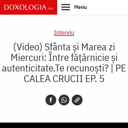
Skip
Meniu
to
main
Main
content
navigation
Interviu
(Video) Sfânta și Marea zi
Miercuri: Între fățărnicie și
autenticitate.Te recunoști? | PE
CALEA CRUCII EP. 5