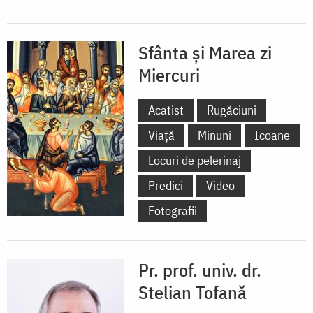
Sfânta și Marea zi
Miercuri
Acatist
Rugăciuni
Viață
Minuni
Icoane
Locuri de pelerinaj
Predici
Video
Fotografii
Pr. prof. univ. dr.
Stelian Tofană