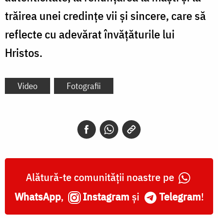
trăirea unei credințe vii și sincere, care să
reflecte cu adevărat învățăturile lui
Hristos.
Video
Fotografii
Alătură-te comunității noastre pe
WhatsApp
,
Instagram
și
Telegram
!