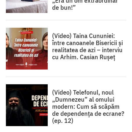
„Era un om extraordinar
de bun!”
(Video) Taina Cununiei:
între canoanele Bisericii și
realitatea de azi – interviu
cu Arhim. Casian Rușeț
(Video) Telefonul, noul
„Dumnezeu” al omului
modern: Cum să scăpăm
de dependența de ecrane?
(ep. 12)