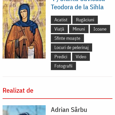
Teodora de la Sihla
Acatist
Rugăciuni
Viață
Minuni
Icoane
Sfinte moaște
Locuri de pelerinaj
Predici
Video
Fotografii
Realizat de
Adrian Sârbu