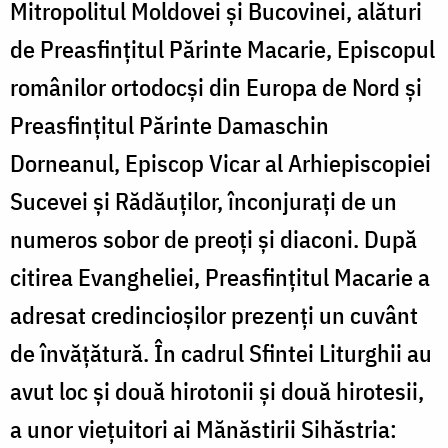
Mitropolitul Moldovei și Bucovinei, alături
de Preasfințitul Părinte Macarie, Episcopul
românilor ortodocși din Europa de Nord și
Preasfințitul Părinte Damaschin
Dorneanul, Episcop Vicar al Arhiepiscopiei
Sucevei și Rădăuților, înconjurați de un
numeros sobor de preoți și diaconi. După
citirea Evangheliei, Preasfințitul Macarie a
adresat credincioșilor prezenți un cuvânt
de învățătură. În cadrul Sfintei Liturghii au
avut loc și două hirotonii și două hirotesii,
a unor viețuitori ai Mănăstirii Sihăstria: