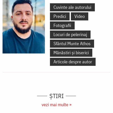
Cuvinte ale autorului
Predici
Video
Fotografii
Locuri de pelerinaj
Sfântul Munte Athos
Mănăstiri și biserici
Articole despre autor
ȘTIRI
vezi mai multe »