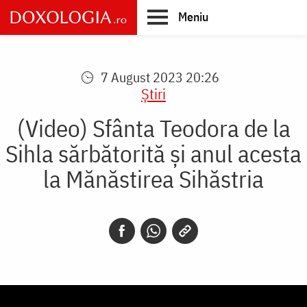
Skip
Meniu
to
main
Main
content
navigation
7 August 2023 20:26
Știri
(Video) Sfânta Teodora de la
Sihla sărbătorită și anul acesta
la Mănăstirea Sihăstria