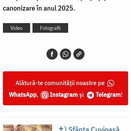
canonizare în anul 2025.
Video
Fotografii
Alătură-te comunității noastre pe
WhatsApp
,
Instagram
și
Telegram
!
✝) Sfânta Cuvioasă