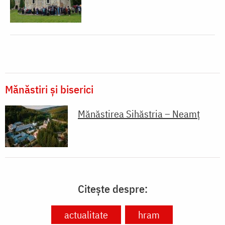
Mănăstiri și biserici
Mănăstirea Sihăstria – Neamț
Citește despre:
actualitate
hram