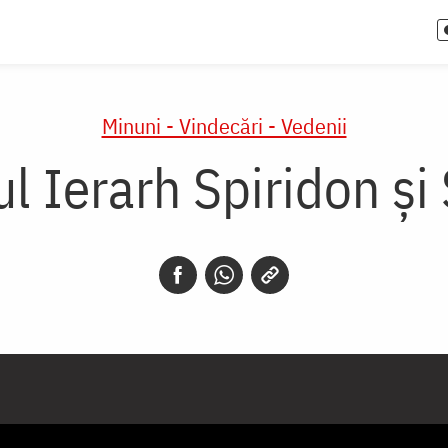
Minuni - Vindecări - Vedenii
ul Ierarh Spiridon și