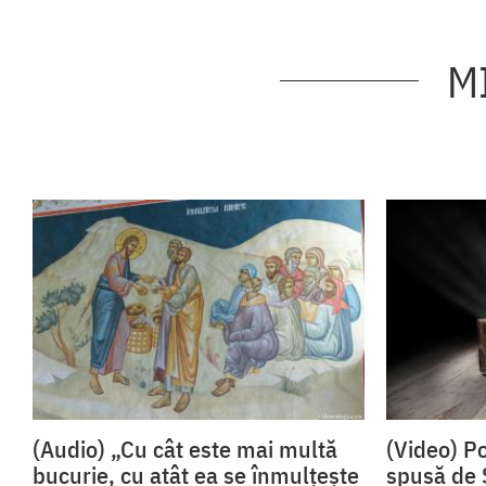
M
(Audio) „Cu cât este mai multă
(Video) Po
bucurie, cu atât ea se înmulțește
spusă de 