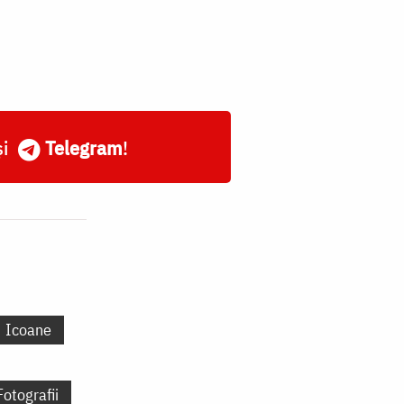
și
Telegram
!
Icoane
Fotografii