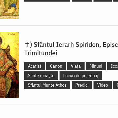
✝) Sfântul Ierarh Spiridon, Epis
Trimitundei
Acatist
Canon
Viață
Minuni
Ico
Sfinte moaște
Locuri de pelerinaj
Sfântul Munte Athos
Predici
Video