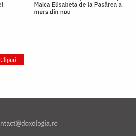
ei
Maica Elisabeta de la Pasărea a
a
mers din nou
Clipuri