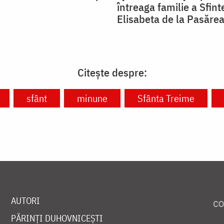
întreaga familie a Sfint
Elisabeta de la Pasăre
Citește despre:
sfânt
minune
Sfânta Treime
AUTORI
PĂRINȚI DUHOVNICEȘTI