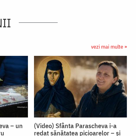
II
vezi mai multe »
eva – un
(Video) Sfânta Parascheva i-a
ru
redat sănătatea picioarelor – și