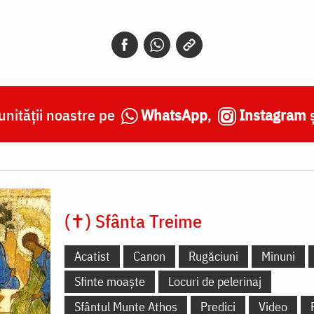
nității noastre pe
WhatsApp
,
Instagram
(✝) Sfânta Treime
Acatist
Canon
Rugăciuni
Minuni
Sfinte moaște
Locuri de pelerinaj
Sfântul Munte Athos
Predici
Video