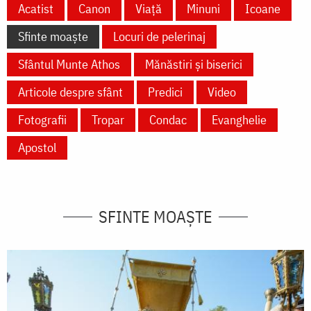
Acatist
Canon
Viață
Minuni
Icoane
Sfinte moaște
Locuri de pelerinaj
Sfântul Munte Athos
Mănăstiri și biserici
Articole despre sfânt
Predici
Video
Fotografii
Tropar
Condac
Evanghelie
Apostol
SFINTE MOAȘTE