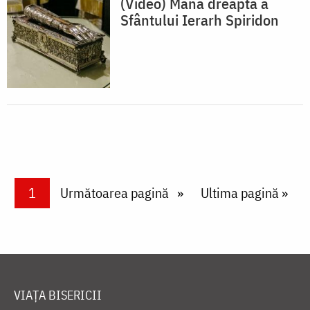
(Video) Mâna dreaptă a
Sfântului Ierarh Spiridon
Paginare
Current page
1
Next page
Următoarea pagină
Last page
Ultima pagină »
VIAȚA BISERICII