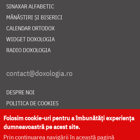
SINAXAR ALFABETIC
MĂNĂSTIRI ȘI BISERICI
CALENDAR ORTODOX
WIDGET DOXOLOGIA
RADIO DOXOLOGIA
DESPRE NOI
POLITICA DE COOKIES
DONEAZĂ ONLINE PENTRU CATEDRALA NAȚIONALĂ
Folosim cookie-uri pentru a îmbunătăți experiența
dumneavoastră pe acest site.
Prin continuarea navigării în această pagină
LIVE