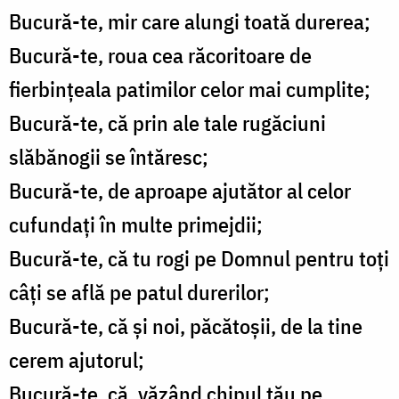
Bucură-te, mir care alungi toată durerea;
Bucură-te, roua cea răcoritoare de
fierbințeala patimilor celor mai cumplite;
Bucură-te, că prin ale tale rugăciuni
slăbănogii se întăresc;
Bucură-te, de aproape ajutător al celor
cufundați în multe primejdii;
Bucură-te, că tu rogi pe Domnul pentru toți
câți se află pe patul durerilor;
Bucură-te, că și noi, păcătoșii, de la tine
cerem ajutorul;
Bucură-te, că, văzând chipul tău pe