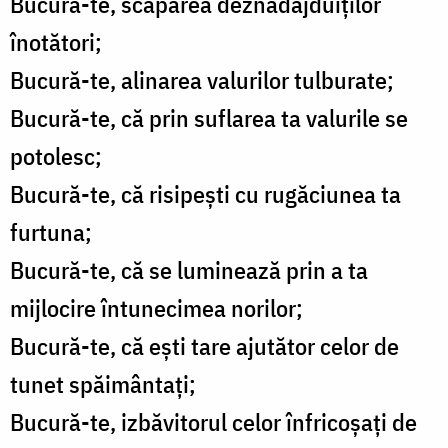
Bucură-te, scăparea deznădăjduiților
înotători;
Bucură-te, alinarea valurilor tulburate;
Bucură-te, că prin suflarea ta valurile se
potolesc;
Bucură-te, că risipești cu rugăciunea ta
furtuna;
Bucură-te, că se luminează prin a ta
mijlocire întunecimea norilor;
Bucură-te, că ești tare ajutător celor de
tunet spăimântați;
Bucură-te, izbăvitorul celor înfricoșați de