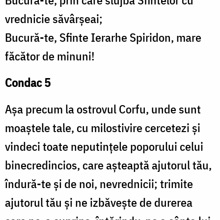
Bucură-te, prin care slujba Sfintelor cu
vrednicie săvârșeai;
Bucură-te, Sfinte Ierarhe Spiridon, mare
făcător de minuni!
Condac 5
Așa precum la ostrovul Corfu, unde sunt
moaștele tale, cu milostivire cercetezi și
vindeci toate neputințele poporului celui
binecredincios, care așteaptă ajutorul tău,
îndură-te și de noi, nevrednicii; trimite
ajutorul tău și ne izbăvește de durerea