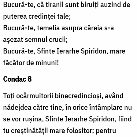
Bucură-te, că tiranii sunt biruiți auzind de
puterea credinței tale;
Bucură-te, temelia asupra căreia s-a
așezat semnul crucii;
Bucură-te, Sfinte Ierarhe Spiridon, mare
făcător de minuni!
Condac 8
Toți ocârmuitorii binecredincioși, având
nădejdea către tine, în orice întâmplare nu
se vor rușina, Sfinte Ierarhe Spi­ridon, fiind
tu creștinătății mare folositor; pentru