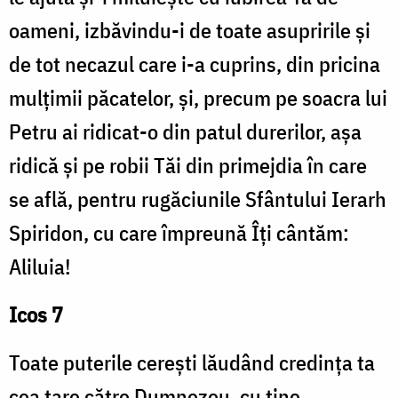
oameni, izbăvindu-i de toate asupririle și
de tot necazul care i-a cuprins, din pricina
mulțimii păcatelor, și, precum pe soacra lui
Petru ai ridicat-o din patul durerilor, așa
ridică și pe robii Tăi din primejdia în care
se află, pentru rugăciunile Sfântului Ierarh
Spiridon, cu care împreună Îți cântăm:
Aliluia!
Icos 7
Toate puterile cerești lăudând credința ta
cea tare către Dumnezeu, cu tine