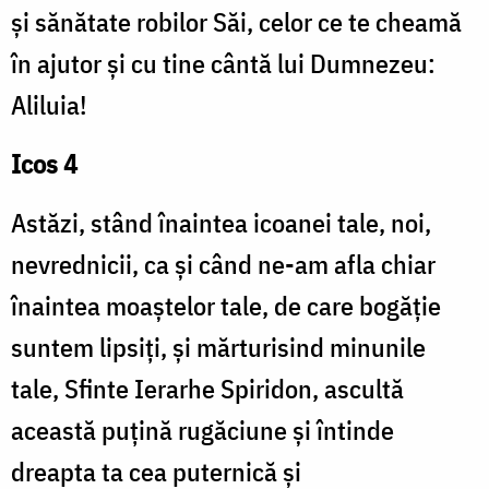
și sănătate robilor Săi, celor ce te cheamă
în ajutor și cu tine cântă lui Dumnezeu:
Aliluia!
Icos 4
Astăzi, stând înaintea icoanei tale, noi,
nevrednicii, ca și când ne-am afla chiar
înaintea moaștelor tale, de care bo­găție
suntem lipsiți, și mărturisind minunile
tale, Sfinte Ierarhe Spiridon, ascultă
această puțină rugăciune și întinde
dreapta ta cea puternică și