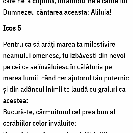
care ne-a cuprins, întărindu-ne a cânta lui
Dumnezeu cântarea aceasta: Aliluia!
Icos 5
Pentru ca să arăți marea ta milostivire
neamului omenesc, tu izbăvești din nevoi
pe cei ce se învăluiesc în călătoria pe
marea lumii, când cer ajutorul tău puternic
și din adâncul inimii te laudă cu graiuri ca
acestea:
Bucură-te, cârmuitorul cel prea bun al
corăbiilor celor învăluite;