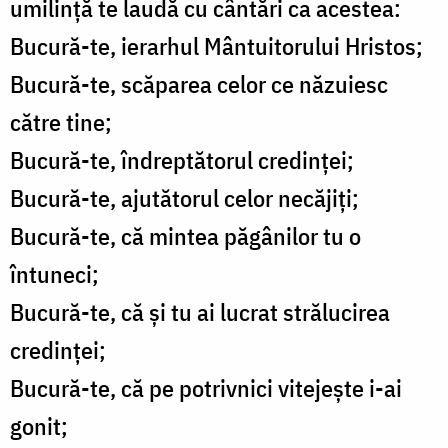
umilință te laudă cu cântări ca acestea:
Bucură-te, ierarhul Mântuitorului Hristos;
Bucură-te, scăparea celor ce năzuiesc
către tine;
Bucură-te, îndreptătorul credinței;
Bucură-te, ajutătorul celor necăjiți;
Bucură-te, că mintea păgânilor tu o
întuneci;
Bucură-te, că și tu ai lucrat strălucirea
credinței;
Bucură-te, că pe potrivnici vitejește i-ai
gonit;