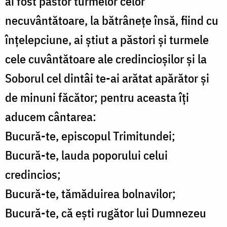
ai fost păstor turmelor celor
necuvântătoare, la bătrânețe însă, fiind cu
înțelepciune, ai știut a păstori și turmele
cele cuvântătoare ale credincioșilor și la
Soborul cel dintâi te-ai arătat apărător și
de minuni făcător; pentru aceasta îți
aducem cântarea:
Bucură-te, episcopul Trimitundei;
Bucură-te, lauda poporului celui
credincios;
Bucură-te, tămăduirea bolnavilor;
Bucură-te, că ești rugător lui Dumnezeu