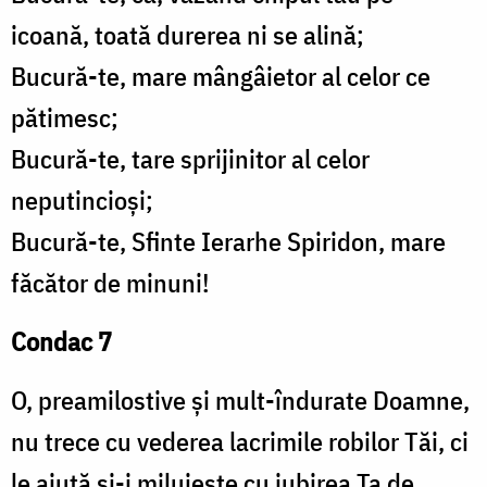
icoană, toată durerea ni se alină;
Bucură-te, mare mângâietor al celor ce
pătimesc;
Bucură-te, tare sprijinitor al celor
neputincioși;
Bucură-te, Sfinte Ierarhe Spiridon, mare
făcător de minuni!
Condac 7
O, preamilostive și mult-îndurate Doamne,
nu trece cu vederea lacrimile robilor Tăi, ci
le ajută și-i miluiește cu iubirea Ta de