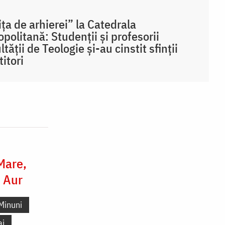
ița de arhierei” la Catedrala
opolitană: Studenții și profesorii
ltății de Teologie și-au cinstit sfinții
titori
 Mare,
e Aur
Minuni
aj