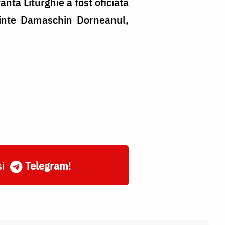
nta Liturghie a fost oficiată
ărinte Damaschin Dorneanul,
și
Telegram
!