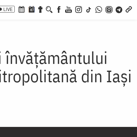
LIVE
07
rii învățământului
itropolitană din Iași