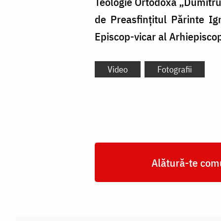
Teologie Ortodoxă „Dumitru S
de Preasfințitul Părinte I
Episcop-vicar al Arhiepiscop
Video
Fotografii
Alătură-te comu