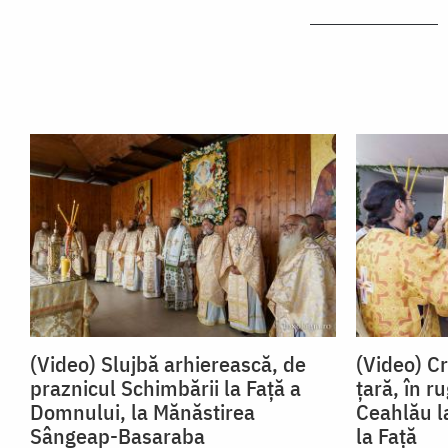
(Video) Slujbă arhierească, de
(Video) Cr
praznicul Schimbării la Față a
țară, în 
Domnului, la Mănăstirea
Ceahlău l
Sângeap-Basaraba
la Față