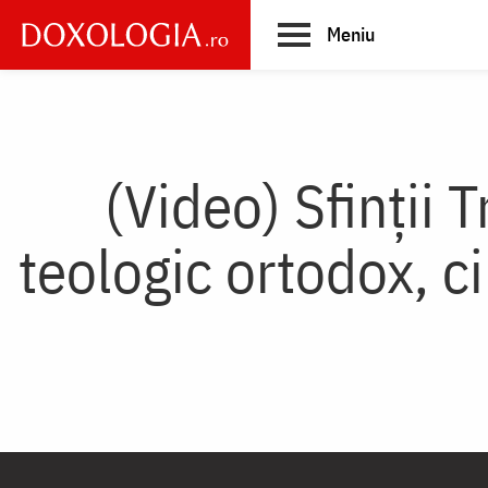
Skip
Meniu
to
main
Main
content
navigation
(Video) Sfinții T
teologic ortodox, ci