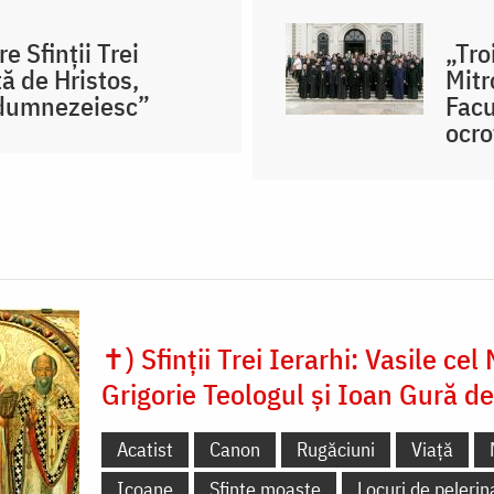
e Sfinții Trei
„Tro
ță de Hristos,
Mitr
 dumnezeiesc”
Facu
ocro
✝) Sfinții Trei Ierarhi: Vasile cel
Grigorie Teologul și Ioan Gură d
Acatist
Canon
Rugăciuni
Viață
Icoane
Sfinte moaște
Locuri de pelerin