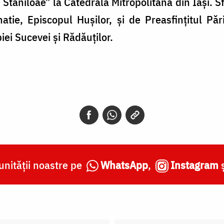
tăniloae” la Catedrala Mitropolitană din Iași. Sfâ
gnatie, Episcopul Hușilor, și de Preasfințitul P
iei Sucevei și Rădăuților.
nității noastre pe
WhatsApp
,
Instagram