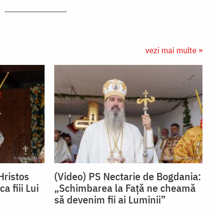
vezi mai multe »
Hristos
(Video) PS Nectarie de Bogdania:
 fiii Lui
„Schimbarea la Față ne cheamă
să devenim fii ai Luminii”