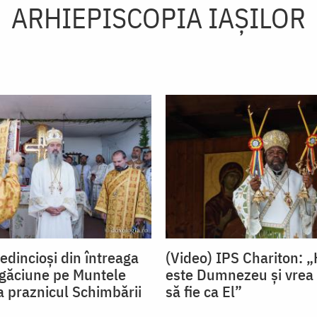
ARHIEPISCOPIA IAŞILOR
edincioși din întreaga
(Video) IPS Chariton: „
rugăciune pe Muntele
este Dumnezeu și vrea ca
a praznicul Schimbării
să fie ca El”