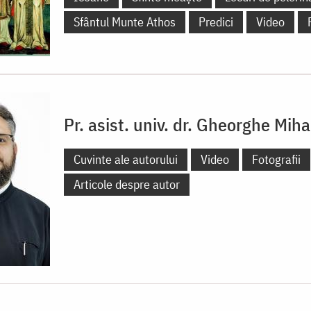
Sfântul Munte Athos
Predici
Video
Pr. asist. univ. dr. Gheorghe Mih
Cuvinte ale autorului
Video
Fotografii
Articole despre autor