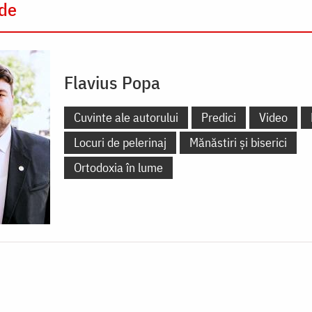
 de
Flavius Popa
Cuvinte ale autorului
Predici
Video
Locuri de pelerinaj
Mănăstiri și biserici
Ortodoxia în lume