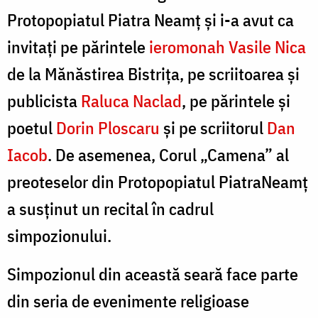
Protopopiatul Piatra Neamț și i-a avut ca
invitați pe părintele
ieromonah Vasile Nica
de la Mănăstirea Bistriţa, pe scriitoarea şi
publicista
Raluca Naclad
, pe părintele şi
poetul
Dorin Ploscaru
şi pe scriitorul
Dan
Iacob
. De asemenea, Corul „Camena” al
preoteselor din Protopopiatul PiatraNeamț
a susținut un recital în cadrul
simpozionului.
Simpozionul din această seară face parte
din seria de evenimente religioase