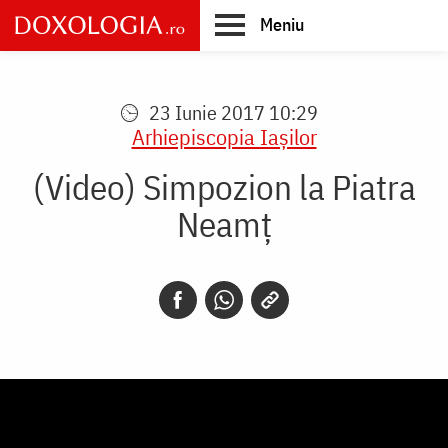
Skip
Meniu
to
main
Main
content
navigation
23 Iunie 2017 10:29
Arhiepiscopia Iaşilor
(Video) Simpozion la Piatra
Neamț