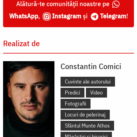
Alătură-te comunității noastre pe
WhatsApp
,
Instagram
și
Telegram
!
Realizat de
Constantin Comici
Cuvinte ale autorului
Predici
Video
Fotografii
Locuri de pelerinaj
Sfântul Munte Athos
Mănăstiri și biserici