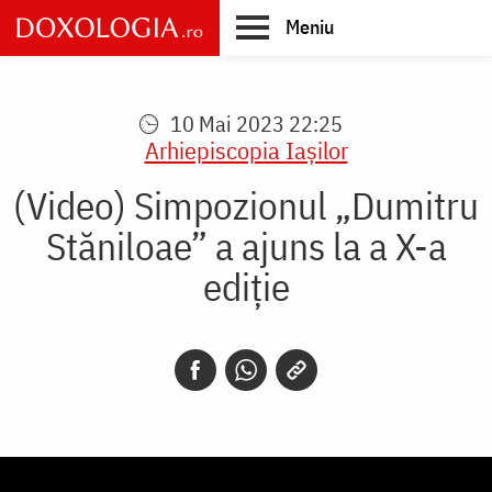
Skip
Meniu
to
main
Main
content
navigation
10 Mai 2023 22:25
Arhiepiscopia Iaşilor
(Video) Simpozionul „Dumitru
Stăniloae” a ajuns la a X-a
ediție