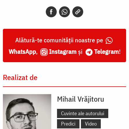
Alătură-te comunității noastre pe
WhatsApp
,
Instagram
și
Telegram
!
Realizat de
Mihail Vrăjitoru
Cuvinte ale autorului
Predici
Video