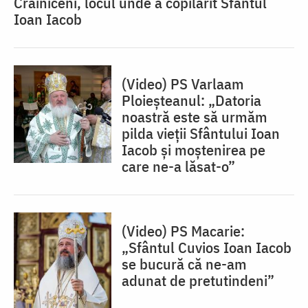
Crăiniceni, locul unde a copilărit Sfântul
Ioan Iacob
(Video) PS Varlaam
Ploieșteanul: „Datoria
noastră este să urmăm
pilda vieții Sfântului Ioan
Iacob și moștenirea pe
care ne-a lăsat-o”
(Video) PS Macarie:
„Sfântul Cuvios Ioan Iacob
se bucură că ne-am
adunat de pretutindeni”