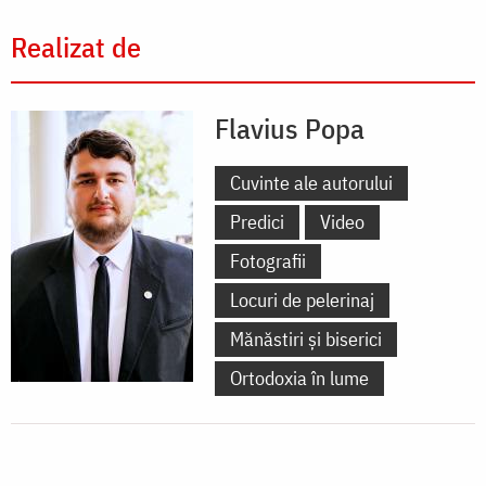
Realizat de
Flavius Popa
Cuvinte ale autorului
Predici
Video
Fotografii
Locuri de pelerinaj
Mănăstiri și biserici
Ortodoxia în lume