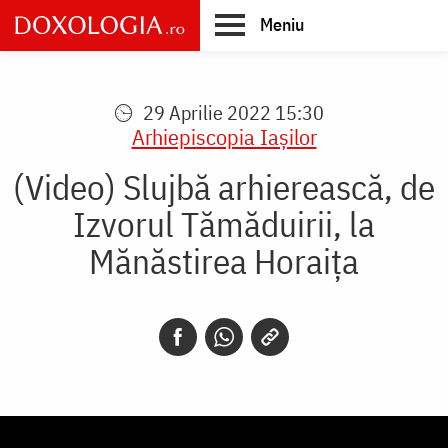
Skip
Meniu
to
main
Main
content
navigation
29 Aprilie 2022 15:30
Arhiepiscopia Iaşilor
(Video) Slujbă arhierească, de
Izvorul Tămăduirii, la
Mănăstirea Horaița