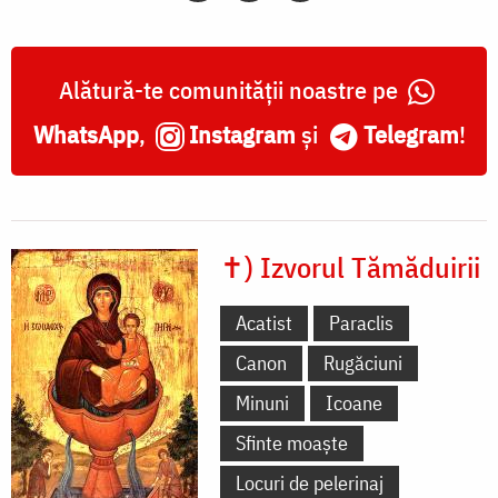
Alătură-te comunității noastre pe
WhatsApp
,
Instagram
și
Telegram
!
✝) Izvorul Tămăduirii
Acatist
Paraclis
Canon
Rugăciuni
Minuni
Icoane
Sfinte moaște
Locuri de pelerinaj