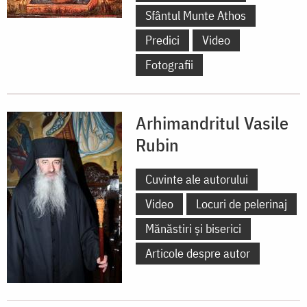
Sfântul Munte Athos
Predici
Video
Fotografii
Arhimandritul Vasile
Rubin
Cuvinte ale autorului
Video
Locuri de pelerinaj
Mănăstiri și biserici
Articole despre autor