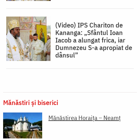
(Video) IPS Chariton de
Kananga: „Sfântul Ioan
Iacob a alungat frica, iar
Dumnezeu S-a apropiat de
dânsul”
Mănăstiri și biserici
Mănăstirea Horaița – Neamț