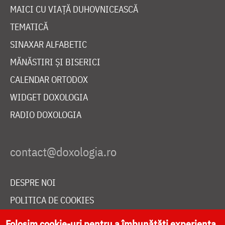
MAICI CU VIAȚĂ DUHOVNICEASCĂ
TEMATICĂ
SINAXAR ALFABETIC
MĂNĂSTIRI ȘI BISERICI
CALENDAR ORTODOX
WIDGET DOXOLOGIA
RADIO DOXOLOGIA
DESPRE NOI
POLITICA DE COOKIES
DONEAZĂ ONLINE PENTRU CATEDRALA NAȚIONALĂ
Folosim cookie-uri pentru a îmbunătăți experiența