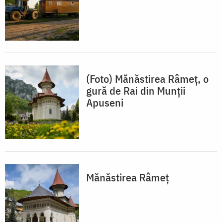
(Foto) Mănăstirea Râmeț, o
gură de Rai din Munții
Apuseni
Mănăstirea Râmeț