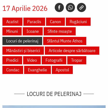
17 Aprilie 2026
Acatist
Paraclis
Canon
Rugăciuni
Minuni
Icoane
Sfinte moaște
Locuri de pelerinaj
Sfântul Munte Athos
Mănăstiri și biserici
Articole despre sărbătoare
Predici
Video
Fotografii
Tropar
Condac
Evanghelie
Apostol
LOCURI DE PELERINAJ