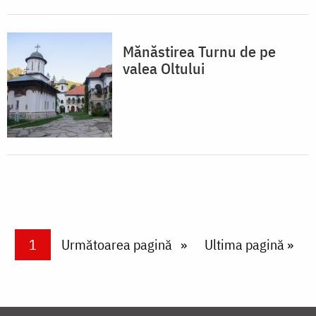
Mănăstirea Turnu de pe
valea Oltului
Paginare
Current page
1
Next page
Următoarea pagină
Last page
Ultima pagină »