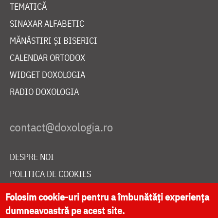
TEMATICĂ
SINAXAR ALFABETIC
MĂNĂSTIRI ȘI BISERICI
CALENDAR ORTODOX
WIDGET DOXOLOGIA
RADIO DOXOLOGIA
DESPRE NOI
POLITICA DE COOKIES
DONEAZĂ ONLINE PENTRU CATEDRALA NAȚIONALĂ
Folosim cookie-uri pentru a îmbunătăți experiența
dumneavoastră pe acest site.