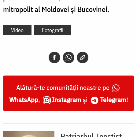
mitropolit al Moldovei și Bucovinei.
Video
Fotografii
Alătură-te comunității noastre pe
WhatsApp
,
Instagram
și
Telegram
!
Patriarhul Teoctist