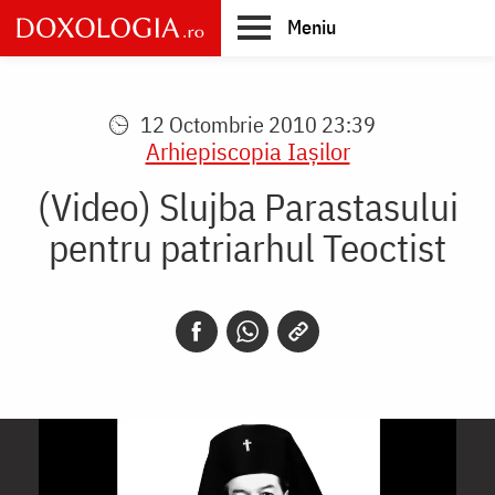
Skip
Meniu
to
main
Main
content
navigation
12 Octombrie 2010 23:39
Arhiepiscopia Iaşilor
(Video) Slujba Parastasului
pentru patriarhul Teoctist