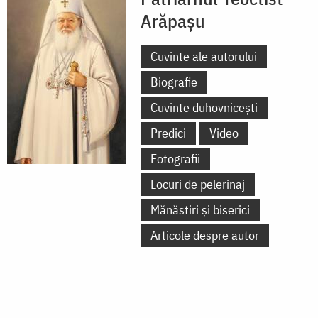
Arăpașu
Cuvinte ale autorului
Biografie
Cuvinte duhovnicești
Predici
Video
Fotografii
Locuri de pelerinaj
Mănăstiri și biserici
Articole despre autor