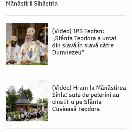
Mănăstirii Sihăstria
(Video) IPS Teofan:
„Sfânta Teodora a urcat
din slavă în slavă către
Dumnezeu”
(Video) Hram la Mănăstirea
Sihla: sute de pelerini au
cinstit-o pe Sfânta
Cuvioasă Teodora