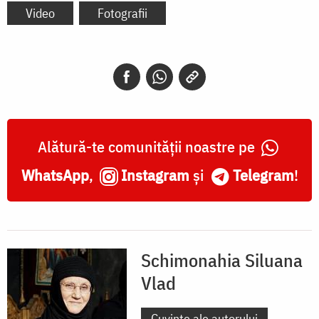
Video
Fotografii
Alătură-te comunității noastre pe
WhatsApp
,
Instagram
și
Telegram
!
Schimonahia Siluana
Vlad
Cuvinte ale autorului