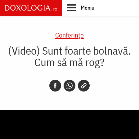
Skip
Meniu
to
main
Main
content
navigation
Conferințe
(Video) Sunt foarte bolnavă.
Cum să mă rog?