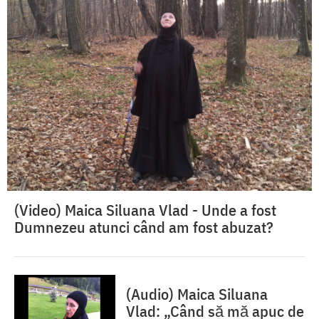
(Video) Maica Siluana Vlad - Unde a fost
Dumnezeu atunci când am fost abuzat?
(Audio) Maica Siluana
Vlad: „Când să mă apuc de