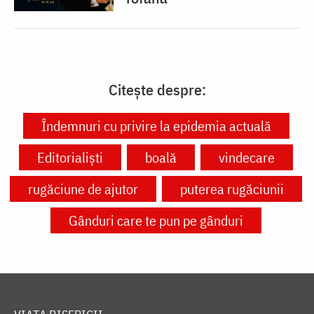
Citește despre:
Îndemnuri cu privire la epidemia actuală
Editorialiști
boală
vindecare
rugăciune de ajutor
puterea rugăciunii
Gânduri care te pun pe gânduri