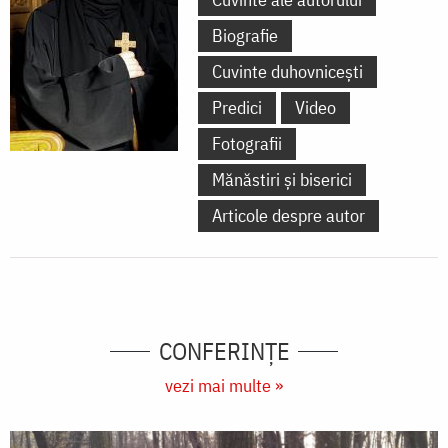
Biografie
Cuvinte duhovnicești
Predici
Video
Fotografii
Mănăstiri și biserici
Articole despre autor
CONFERINȚE
vezi mai multe »