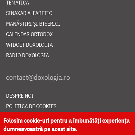
TEMATICĂ
SINAXAR ALFABETIC
MĂNĂSTIRI ȘI BISERICI
CALENDAR ORTODOX
WIDGET DOXOLOGIA
RADIO DOXOLOGIA
DESPRE NOI
POLITICA DE COOKIES
DONEAZĂ ONLINE PENTRU CATEDRALA NAȚIONALĂ
Folosim cookie-uri pentru a îmbunătăți experiența
dumneavoastră pe acest site.