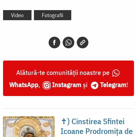
Video
Fotografii
Alătură-te comunității noastre pe
WhatsApp
,
Instagram
și
Telegram
!
✝) Cinstirea Sfintei
Icoane Prodromița de