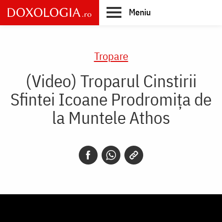
Skip
Meniu
to
main
Main
content
navigation
Tropare
(Video) Troparul Cinstirii
Sfintei Icoane Prodromița de
la Muntele Athos