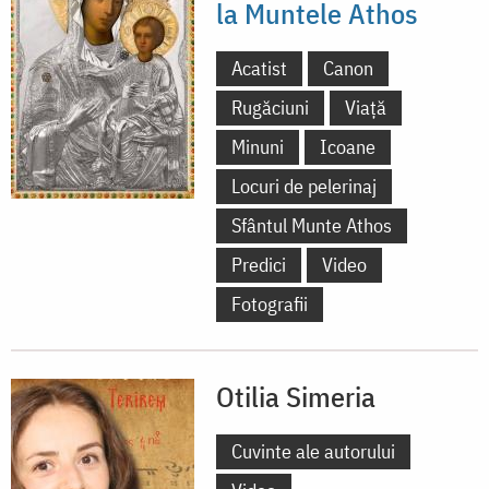
la Muntele Athos
Acatist
Canon
Rugăciuni
Viață
Minuni
Icoane
Locuri de pelerinaj
Sfântul Munte Athos
Predici
Video
Fotografii
Otilia Simeria
Cuvinte ale autorului