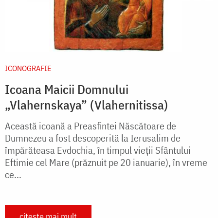
ICONOGRAFIE
Icoana Maicii Domnului
„Vlahernskaya” (Vlahernitissa)
Această icoană a Preasfintei Născătoare de
Dumnezeu a fost descoperită la Ierusalim de
împărăteasa Evdochia, în timpul vieții Sfântului
Eftimie cel Mare (prăznuit pe 20 ianuarie), în vreme
ce...
citește mai mult