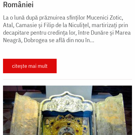
României
La o lună după prăznuirea sfinților Mucenici Zotic,
Atal, Camasie și Filip de la Niculițel, martirizați prin
decapitare pentru credința lor, între Dunăre şi Marea
Neagră, Dobrogea se află din nou în...
citește mai mult