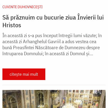
CUVINTE DUHOVNICEȘTI
Să prăznuim cu bucurie ziua Învierii lui
Hristos
În această zi s-a pus început întregii lumi văzute; în
această zi Arhanghelul Gavriil a adus vestea cea
bună Preasfintei Născătoare de Dumnezeu despre
întruparea Domnului; în această zi Domnul și...
citește mai mult