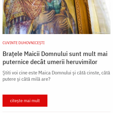
CUVINTE DUHOVNICEȘTI
Brațele Maicii Domnului sunt mult mai
puternice decât umerii heruvimilor
Știti voi cine este Maica Domnului și câtă cinste, câtă
putere și câtă milă are?
citește mai mult