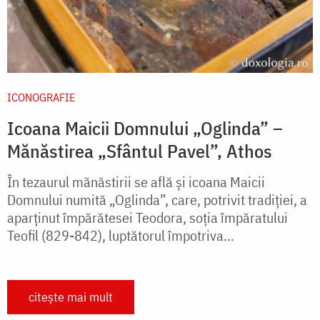
ICONOGRAFIE
Icoana Maicii Domnului „Oglinda” –
Mănăstirea „Sfântul Pavel”, Athos
În tezaurul mănăstirii se află şi icoana Maicii
Domnului numită „Oglinda”, care, potrivit tradiţiei, a
aparţinut împărătesei Teodora, soţia împăratului
Teofil (829-842), luptătorul împotriva...
citește mai mult