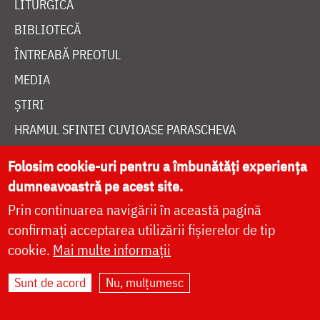
LITURGICĂ
BIBLIOTECĂ
ÎNTREABĂ PREOTUL
MEDIA
ȘTIRI
HRAMUL SFINTEI CUVIOASE PARASCHEVA
Folosim cookie-uri pentru a îmbunătăți experiența
AUTORI
dumneavoastră pe acest site.
PĂRINȚI DUHOVNICEȘTI
Prin continuarea navigării în această pagină
confirmați acceptarea utilizării fișierelor de tip
MAICI CU VIAȚĂ DUHOVNICEASCĂ
cookie.
Mai multe informații
TEMATICĂ
SINAXAR ALFABETIC
Sunt de acord
Nu, mulțumesc
MĂNĂSTIRI ȘI BISERICI