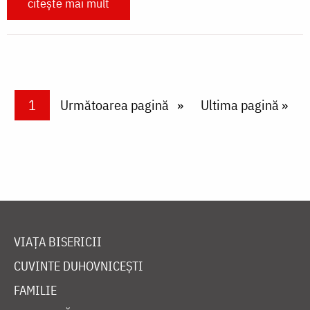
citește mai mult
Paginare
Current page
1
Next page
Următoarea pagină
Last page
Ultima pagină »
VIAȚA BISERICII
CUVINTE DUHOVNICEȘTI
FAMILIE