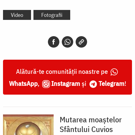
Video
Fotografii
Alătură-te comunității noastre pe
WhatsApp
,
Instagram
și
Telegram
!
Mutarea moaștelor
Sfântului Cuvios