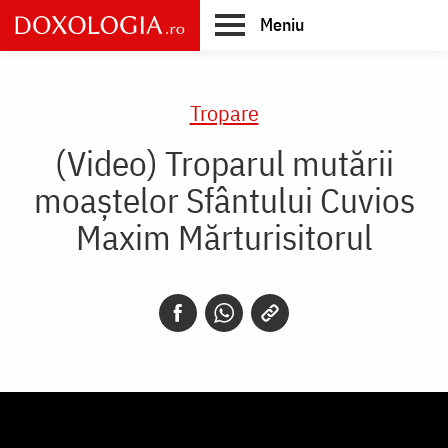
Skip
Meniu
to
main
Main
content
navigation
Tropare
(Video) Troparul mutării
moaștelor Sfântului Cuvios
Maxim Mărturisitorul