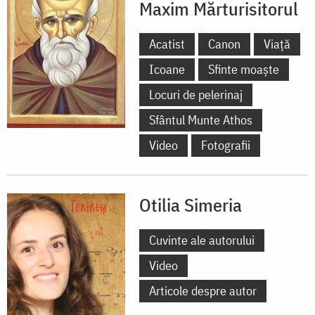
Maxim Mărturisitorul
Acatist
Canon
Viață
Icoane
Sfinte moaște
Locuri de pelerinaj
Sfântul Munte Athos
Video
Fotografii
Otilia Simeria
Cuvinte ale autorului
Video
Articole despre autor