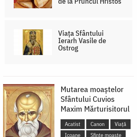
de la Pruncul Hristos
Viața Sfântului
Ierarh Vasile de
Ostrog
Mutarea moaștelor
Sfântului Cuvios
Maxim Mărturisitorul
Acatist
Canon
Viață
Icoane
Sfinte moaște