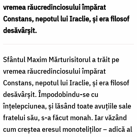
Maxim
vremea răucredinciosului împărat
Mărturisitorul
Constans, nepotul lui Iraclie, și era filosof
desăvârșit.
Sfântul Maxim Mărturisitorul a trăit pe
vremea răucredinciosului împărat
Constans, nepotul lui Iraclie, și era filosof
desăvârșit. Împodobindu-se cu
înțelepciunea, și lăsând toate avuțiile sale
fratelui său, s-a făcut monah. Iar văzând
cum creștea eresul monoteliților – adică al