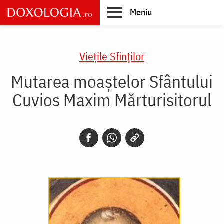
Skip
Meniu
to
main
Main
content
navigation
Vieţile Sfinţilor
Mutarea moaștelor Sfântului
Cuvios Maxim Mărturisitorul