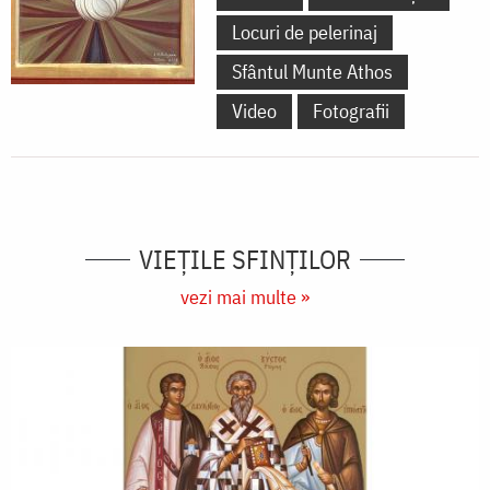
Locuri de pelerinaj
Sfântul Munte Athos
Video
Fotografii
VIEŢILE SFINŢILOR
vezi mai multe »