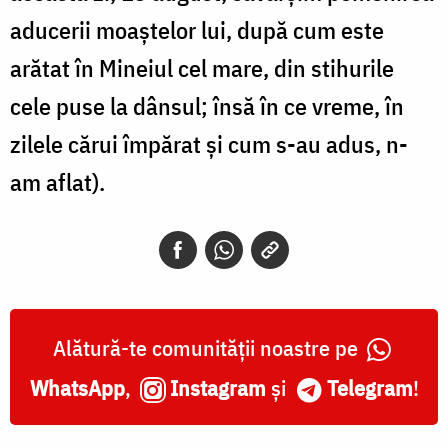
aducerii moaștelor lui, după cum este
arătat în Mineiul cel mare, din stihurile
cele puse la dânsul; însă în ce vreme, în
zilele cărui împărat și cum s-au adus, n-
am aflat).
Alătură-te comunității noastre pe
WhatsApp
,
Instagram
și
Telegram
!