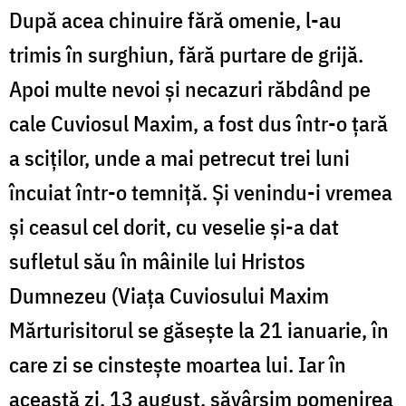
După acea chinuire fără omenie, l-au
trimis în surghiun, fără purtare de grijă.
Apoi multe nevoi și necazuri răbdând pe
cale Cuviosul Maxim, a fost dus într-o țară
a sciților, unde a mai petrecut trei luni
încuiat într-o temniță. Și venindu-i vremea
și ceasul cel dorit, cu veselie și-a dat
sufletul său în mâinile lui Hristos
Dumnezeu (Viața Cuviosului Maxim
Mărturisitorul se găsește la 21 ianuarie, în
care zi se cinstește moartea lui. Iar în
această zi, 13 august, săvârșim pomenirea