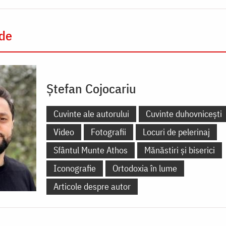
 de
Ștefan Cojocariu
Cuvinte ale autorului
Cuvinte duhovnicești
Video
Fotografii
Locuri de pelerinaj
Sfântul Munte Athos
Mănăstiri și biserici
Iconografie
Ortodoxia în lume
Articole despre autor