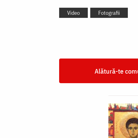
Video
Fotografii
Alătură-te comu