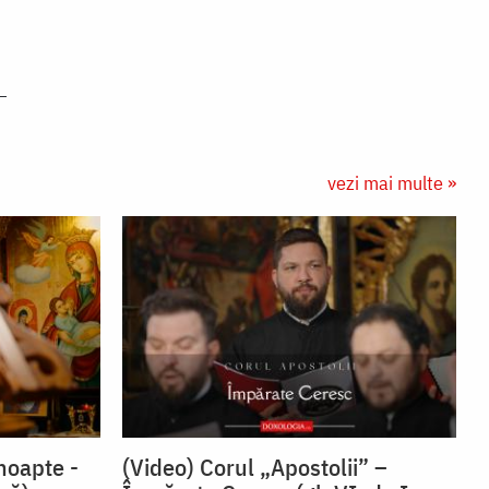
vezi mai multe »
noapte -
(Video) Corul „Apostolii” –