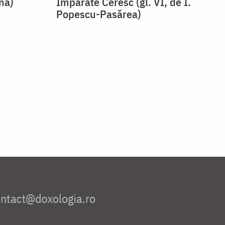
snă)
⁠Împărate Ceresc (gl. VI, de I.
Popescu-Pasărea)