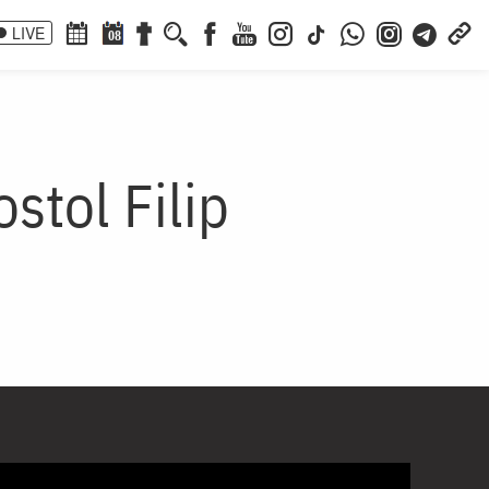
LIVE
08
stol Filip