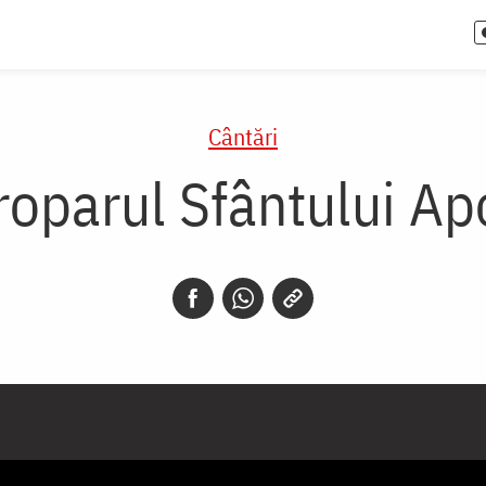
Cântări
roparul Sfântului Apo