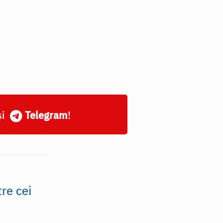
și
Telegram
!
tre cei