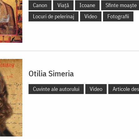
Canon
Viață
Icoane
Sfinte moaște
Locuri de pelerinaj
Video
Fotografii
Otilia Simeria
Cuvinte ale autorului
Video
Articole de