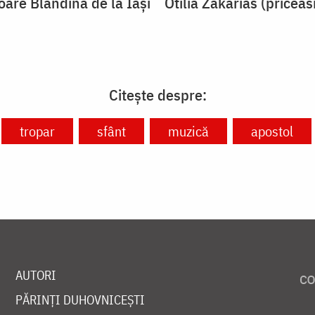
oare Blandina de la Iași
Otilia Zakarias (pricea
Citește despre:
tropar
sfânt
muzică
apostol
AUTORI
PĂRINȚI DUHOVNICEȘTI