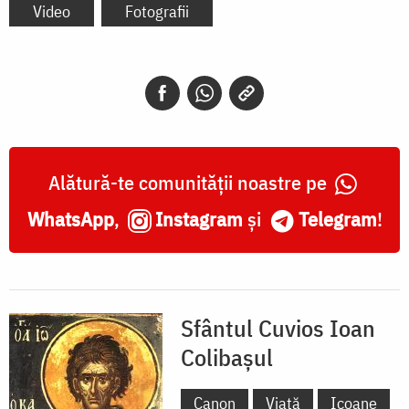
Video
Fotografii
Alătură-te comunității noastre pe
WhatsApp
,
Instagram
și
Telegram
!
Sfântul Cuvios Ioan
Colibașul
Canon
Viață
Icoane