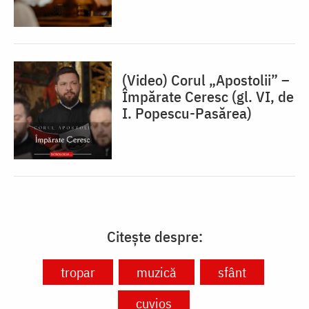
(Video) Corul „Apostolii” –
⁠Împărate Ceresc (gl. VI, de
I. Popescu-Pasărea)
Citește despre:
tropar
muzică
sfânt
cuvios