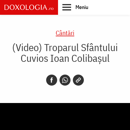
Skip
Meniu
to
main
Main
content
navigation
Cântări
(Video) Troparul Sfântului
Cuvios Ioan Colibașul