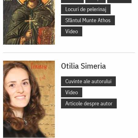
Locuri de pelerinaj
Sfântul Munte Athos
Video
Otilia Simeria
Cuvinte ale autorului
Video
Articole despre autor