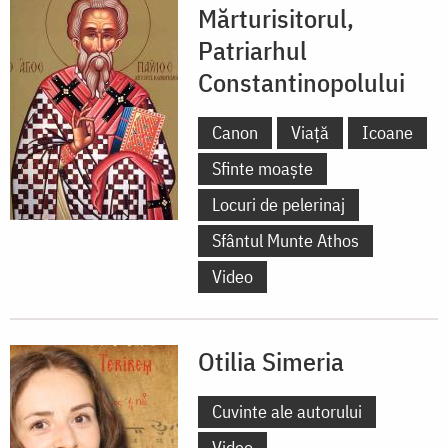
Mărturisitorul,
Patriarhul
Constantinopolului
Canon
Viață
Icoane
Sfinte moaște
Locuri de pelerinaj
Sfântul Munte Athos
Video
Otilia Simeria
Cuvinte ale autorului
Video