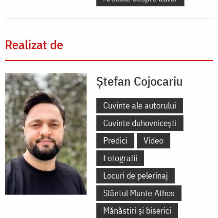
Realizat de
Ștefan Cojocariu
Cuvinte ale autorului
Cuvinte duhovnicești
Predici
Video
Fotografii
Locuri de pelerinaj
Sfântul Munte Athos
Mănăstiri și biserici