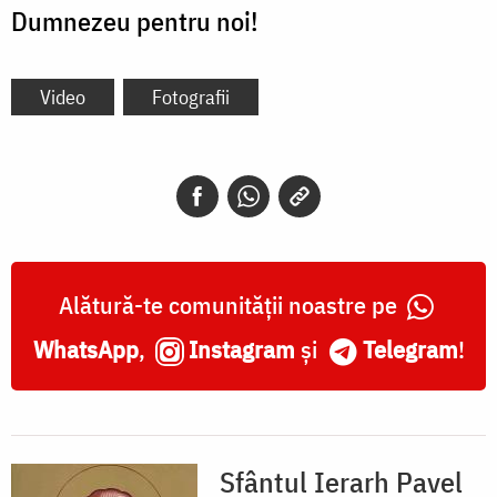
Dumnezeu pentru noi!
Video
Fotografii
Alătură-te comunității noastre pe
WhatsApp
,
Instagram
și
Telegram
!
Sfântul Ierarh Pavel