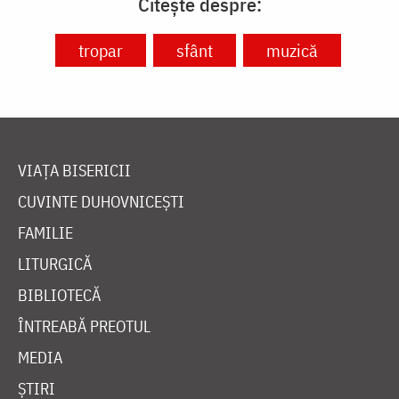
Citește despre:
tropar
sfânt
muzică
VIAȚA BISERICII
CUVINTE DUHOVNICEȘTI
FAMILIE
LITURGICĂ
BIBLIOTECĂ
ÎNTREABĂ PREOTUL
MEDIA
ȘTIRI