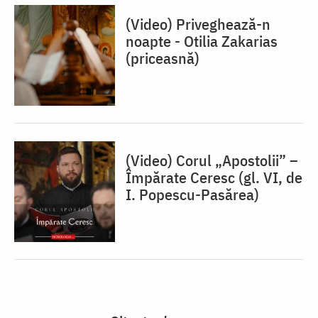
(Video) Priveghează-n
noapte - Otilia Zakarias
(priceasnă)
(Video) Corul „Apostolii” –
⁠Împărate Ceresc (gl. VI, de
I. Popescu-Pasărea)