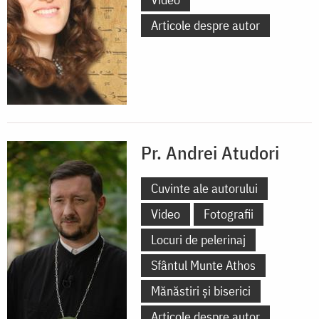
Articole despre autor
Pr. Andrei Atudori
Cuvinte ale autorului
Video
Fotografii
Locuri de pelerinaj
Sfântul Munte Athos
Mănăstiri și biserici
Articole despre autor