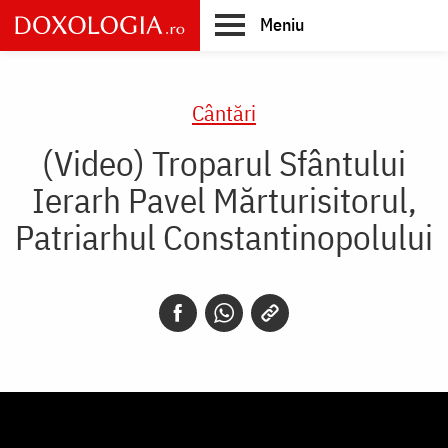
Skip
Meniu
to
main
Main
content
navigation
Cântări
(Video) Troparul Sfântului
Ierarh Pavel Mărturisitorul,
Patriarhul Constantinopolului