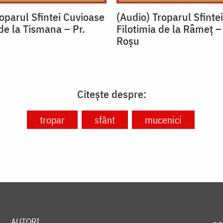
oparul Sfintei Cuvioase
(Audio) Troparul Sfinte
de la Tismana – Pr.
Filotimia de la Râmeț –
u
Roșu
Citește despre:
tropar
sfânt
mucenici
AUTORI