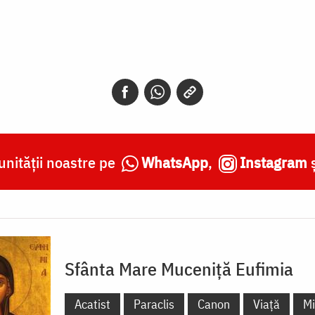
nității noastre pe
WhatsApp
,
Instagram
Sfânta Mare Muceniță Eufimia
Acatist
Paraclis
Canon
Viață
Mi