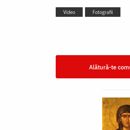
Video
Fotografii
Alătură-te comu