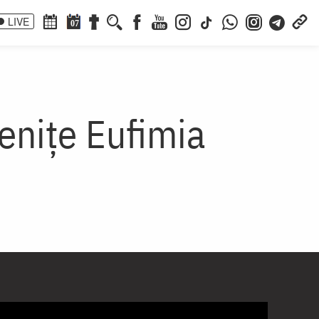
LIVE
07
enițe Eufimia