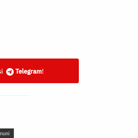
și
Telegram
!
nuni