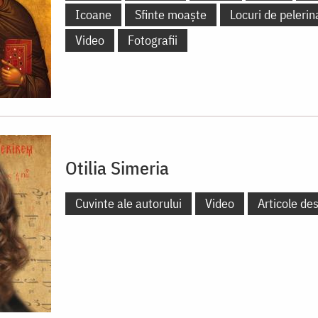
Icoane
Sfinte moaște
Locuri de pelerin
Video
Fotografii
Otilia Simeria
Cuvinte ale autorului
Video
Articole de