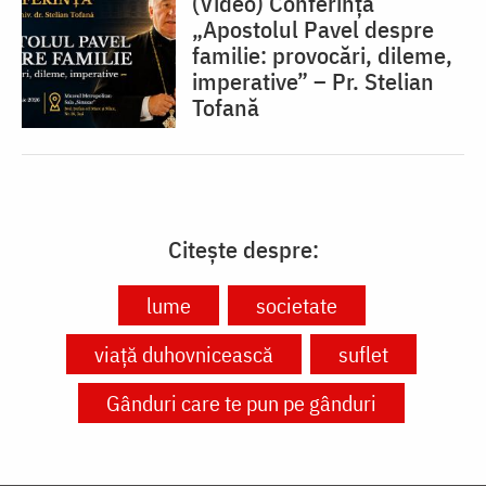
(Video) Conferința
„Apostolul Pavel despre
familie: provocări, dileme,
imperative” – Pr. Stelian
Tofană
Citește despre:
lume
societate
viață duhovnicească
suflet
Gânduri care te pun pe gânduri