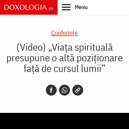
Skip
Meniu
to
main
Main
content
navigation
Conferințe
(Video) „Viața spirituală
presupune o altă poziționare
față de cursul lumii”