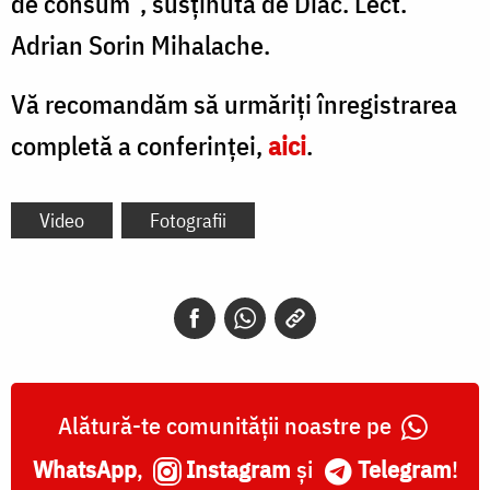
de consum”, susținută de Diac. Lect.
Adrian Sorin Mihalache.
Vă recomandăm să urmăriţi înregistrarea
completă a conferinţei,
aici
.
Video
Fotografii
Alătură-te comunității noastre pe
WhatsApp
,
Instagram
și
Telegram
!