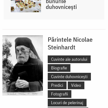
bunurile
duhovnicești
Părintele Nicolae
Steinhardt
Cuvinte ale autorului
Biografie
Cuvinte duhovnicești
Predici
Video
Fotografii
Locuri de pelerinaj