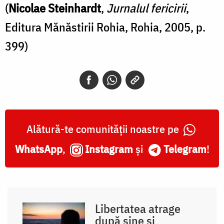
(
Nicolae Steinhardt
,
Jurnalul fericirii
,
Editura Mănăstirii Rohia, Rohia, 2005, p.
399)
Alătură-te comunității noastre pe
WhatsApp
,
Instagram
și
Telegram
!
Libertatea atrage
după sine și