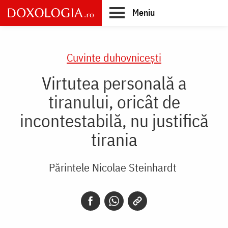
Skip
Meniu
to
main
Main
content
navigation
Cuvinte duhovnicești
Virtutea personală a
tiranului, oricât de
incontestabilă, nu justifică
tirania
Părintele Nicolae Steinhardt