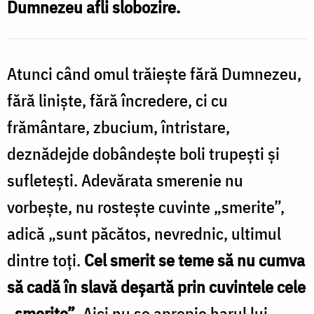
Dumnezeu afli slobozire.
Dumnezeu
/
Foto:
Atunci când omul trăieşte fără Dumnezeu,
Oana
fără linişte, fără încredere, ci cu
Nechifor
frământare, zbucium, întristare,
deznădejde dobândeşte boli trupeşti şi
sufleteşti.
Adevărata smerenie nu
vorbeşte, nu rosteşte cuvinte „smerite”,
adică „sunt păcătos, nevrednic, ultimul
dintre toţi.
Cel smerit se teme să nu cumva
să cadă în slavă deşartă prin cuvintele cele
„smerite”
. Aici nu se apropie harul lui