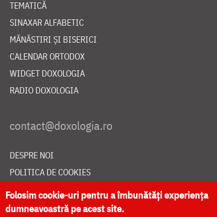
TEMATICĂ
SINAXAR ALFABETIC
MĂNĂSTIRI ȘI BISERICI
CALENDAR ORTODOX
WIDGET DOXOLOGIA
RADIO DOXOLOGIA
DESPRE NOI
POLITICA DE COOKIES
DONEAZĂ ONLINE PENTRU CATEDRALA NAȚIONALĂ
Folosim cookie-uri pentru a îmbunătăți experiența
dumneavoastră pe acest site.