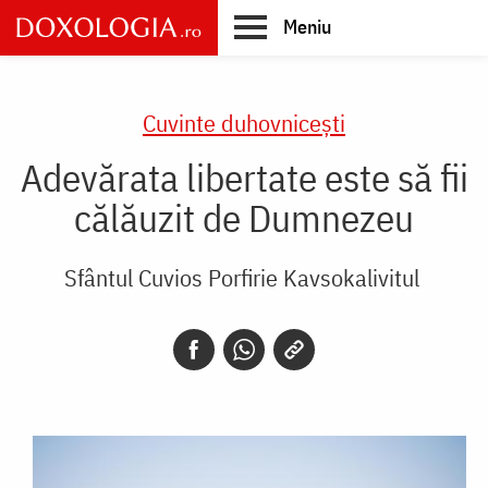
Skip
Meniu
to
main
Main
content
navigation
Cuvinte duhovnicești
Adevărata libertate este să fii
călăuzit de Dumnezeu
Sfântul Cuvios Porfirie Kavsokalivitul