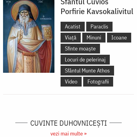
Sfântul Cuvios
Porfirie Kavsokalivitul
Acatist
Paraclis
Viață
Minuni
Icoane
Sfinte moaște
Locuri de pelerinaj
Sfântul Munte Athos
Video
Fotografii
CUVINTE DUHOVNICEȘTI
vezi mai multe »