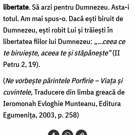
libertate
. Să arzi pentru Dumnezeu. Asta-i
totul. Am mai spus-o. Dacă eşti biruit de
Dumnezeu, eşti robit Lui şi trăieşti în
libertatea fiilor lui Dumnezeu: „
…ceea ce
te biruieşte, aceea te şi stăpâneşte”
(II
Petru 2, 19).
(
Ne vorbeşte părintele Porfirie – Viaţa şi
cuvintele,
Traducere din limba greacă de
Ieromonah Evloghie Munteanu, Editura
Egumeniţa, 2003, p. 258)