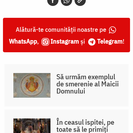
Alătură-te comunității noastre pe
WhatsApp
,
Instagram
și
Telegram
!
Să urmăm exemplul
de smerenie al Maicii
Domnului
În ceasul ispitei, pe
toate să le primiți