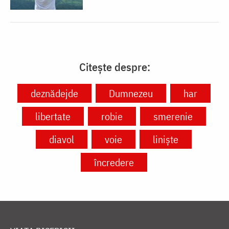
Citește despre:
deznădejde
Dumnezeu
har
libertate
robie
smerenie
diavol
voie
liniște
încredere