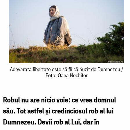
Adevărata
Adevărata libertate este să fii călăuzit de Dumnezeu /
Foto: Oana Nechifor
libertate
este
să
Robul nu are nicio voie: ce vrea domnul
fii
său. Tot astfel și credinciosul rob al lui
călăuzit
Dumnezeu. Devii rob al Lui, dar în
de