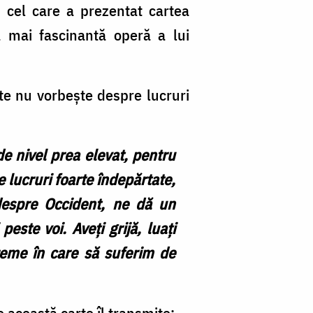
, cel care a prezentat cartea
în
 mai fascinantă operă a lui
o
e
arte nu vorbește despre lucruri
se
d
H.
e nivel prea elevat, pentru
Tr
 lucruri foarte îndepărtate,
E
 despre Occident, ne dă un
Jr
este voi. Aveți grijă, luați
/
reme în care să suferim de
Fo
Mi
 această carte îl transmite: