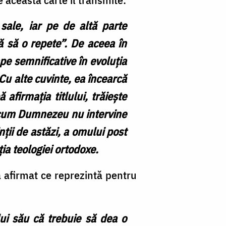
Vr
sale, iar pe de altă parte
că să o repete”. De aceea în
e semnificative în evoluția
 Cu alte cuvinte, ea încearcă
firmația titlului, trăiește
 cum Dumnezeu nu intervine
ții de astăzi, a omului post
ția teologiei ortodoxe.
 a afirmat ce reprezintă pentru
lui său că trebuie să dea o