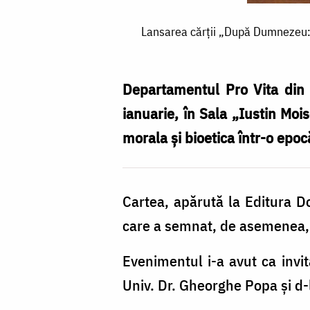
Lansarea
Lansarea cărții „După Dumnezeu: mo
cărții
„După
Dumnezeu:
Departamentul Pro Vita din c
morala
ianuarie, în Sala „Iustin Moi
și
morala și bioetica într-o epoc
bioetica
într-
Cartea, apărută la Editura Do
o
care a semnat, de asemenea, s
epocă
secularizată”
Evenimentul i-a avut ca invita
de
Univ. Dr. Gheorghe Popa și d-l
H.