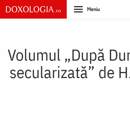
Skip
Meniu
to
main
Main
content
navigation
Volumul „După Dum
secularizată” de H.