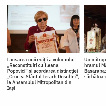
Lansarea noii ediții a volumului
Un mitropo
„Reconstituiri cu Ileana
hramul Mă
Popovici” și acordarea distincției
Basaraba:
„Crucea Sfântul Ierarh Dosoftei”,
sărbătoar
la Ansamblul Mitropolitan din
Iași