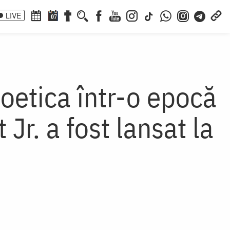
LIVE
07
etica într-o epocă
Jr. a fost lansat la