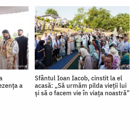
a
Sfântul Ioan Iacob, cinstit la el
ezența a
acasă: „Să urmăm pilda vieții lui
și să o facem vie în viața noastră”