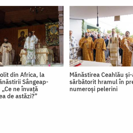
lit din Africa, la
Mănăstirea Ceahlău și-
năstirii Sângeap-
sărbătorit hramul în pr
 „Ce ne învață
numeroși pelerini
ea de astăzi?”