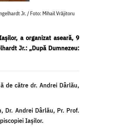
elhardt Jr. / Foto: Mihail Vrăjitoru
așilor, a organizat aseară, 9
ngelhardt Jr.: „După Dumnezeu:
L
că
nă de către dr. Andrei Dârlău,
„
D
m
n, Dr. Andrei Dârlău, Pr. Prof.
și
iscopiei Iașilor.
bi