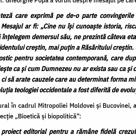
teză care exprimă pe de-o parte convingerile 
 Mesajul ar fi: „Cine nu își cunoaște istoria, ris
ă înțelegem demersul său, ne prezintă câteva etap
identului creștin, mai puțin a Răsăritului creștin.
tic pentru societatea contemporană, care după a
ește ca și cum Dumnezeu nu ar exista sau ca și
 ci să arate cauzele care au determinat forma min
ția teologiei occidentale a fost diferită de evolu
ural în cadrul Mitropoliei Moldovei și Bucovinei,
cție „Bioetică și biopolitică”:
 proiect editorial pentru a rămâne fidelă crezu