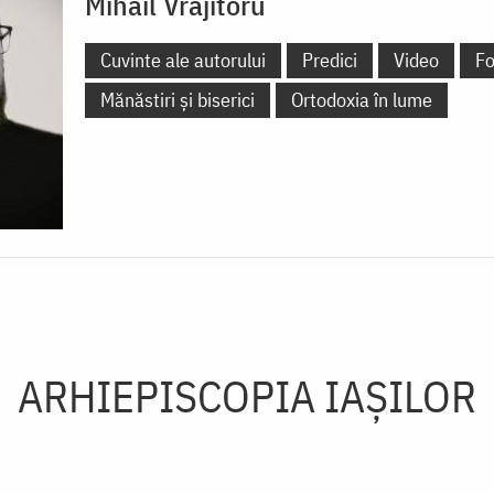
Mihail Vrăjitoru
Cuvinte ale autorului
Predici
Video
Fo
Mănăstiri și biserici
Ortodoxia în lume
ARHIEPISCOPIA IAŞILOR