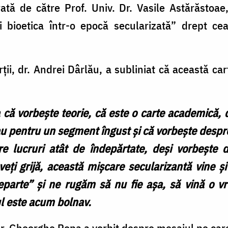
ată de către Prof. Univ. Dr. Vasile Astărăstoae
bioetica într-o epocă secularizată” drept cea
ărții, dr. Andrei Dârlău, a subliniat că această c
că vorbește teorie, că este o carte academică, d
sau pentru un segment îngust și că vorbește despre
e lucruri atât de îndepărtate, deși vorbește
ți grijă, această mișcare secularizantă vine și p
eparte” și ne rugăm să nu fie așa, să vină o v
ul este acum bolnav.
 Dr. Gheorghe Popa a vorbit despre mesajul pe care