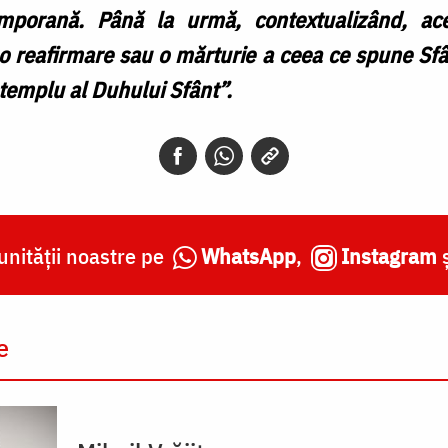
porană. Până la urmă, contextualizând, acea
ă o reafirmare sau o mărturie a ceea ce spune Sfâ
templu al Duhului Sfânt”.
nității noastre pe
WhatsApp
,
Instagram
e