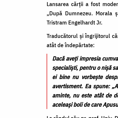
Lansarea cărții a fost moder
Tristram
„După Dumnezeu. Morala și 
Engelhardt
Tristram Engelhardt Jr.
Jr.
/
Traduc
ătorul și î
ngrijitorul c
Foto:
atât de îndepărtate:
Mihail
Dacă aveți impresia cumva 
Vrăjitoru
specialiști, pentru o nișă 
ei bine nu vorbește despr
avertisment. Ea spune: „Ave
aminte, nu este atât de d
aceleași boli de care Apus
La rândul său pr. prof. Univ.