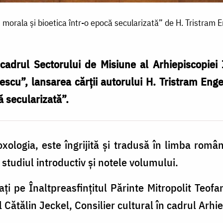
rala și bioetica într-o epocă secularizată” de H. Tristram Eng
adrul Sectorului de Misiune al Arhiepiscopiei I
sescu”, lansarea cărții autorului H. Tristram E
ă secularizată”.
xologia, este îngrijită și tradusă în limba româ
tudiul introductiv și notele volumului.
ți pe Înaltpreasfințitul Părinte Mitropolit Teofa
 Cătălin Jeckel, Consilier cultural în cadrul Arhiep