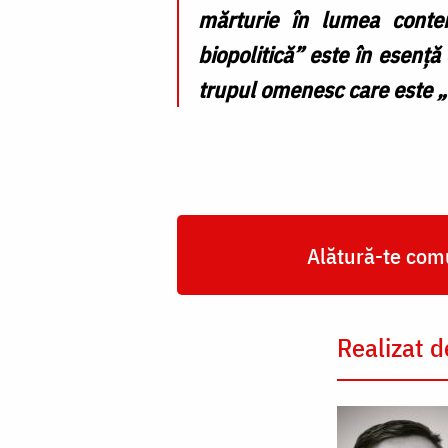
mărturie în lumea contem
biopolitică” este în esenț
trupul omenesc care este „
Alătură-te comu
Realizat d