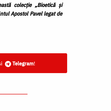
stă colecție „Bioetică și
ntul Apostol Pavel legat de
și
Telegram
!