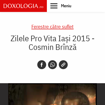
Skip
Meniu
to
main
Main
content
navigation
Ferestre către suflet
Zilele Pro Vita Iași 2015 -
Cosmin Brînză