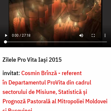
Zilele Pro Vita Iași 2015
invitat:
Cosmin Brînză - referent
în Departamentul ProVita din cadrul
sectorului de Misiune, Statistică și
Prognoză Pastorală al Mitropoliei Moldovei
și Bucovinei