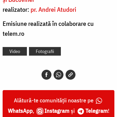
realizator:
pr. Andrei Atudori
Emisiune realizată în colaborare cu
telem.ro
Video
Fotografii
Alătură-te comunității noastre pe
WhatsApp
,
Instagram
și
Telegram
!