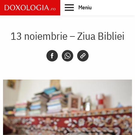
Skip
Meniu
to
main
Main
content
navigation
13 noiembrie – Ziua Bibliei