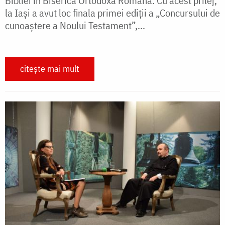
Bibliei în Biserica Ortodoxă Română. Cu acest prilej,
la Iași a avut loc finala primei ediții a „Concursului de
cunoaștere a Noului Testament”,...
citește mai mult