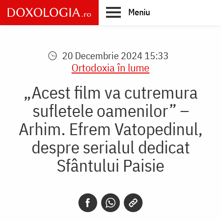
Skip
Meniu
to
main
Main
content
navigation
20 Decembrie 2024 15:33
Ortodoxia în lume
„Acest film va cutremura
sufletele oamenilor” –
Arhim. Efrem Vatopedinul,
despre serialul dedicat
Sfântului Paisie