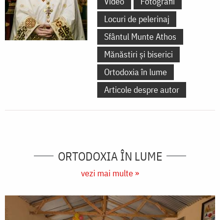
Video
Fotografii
Locuri de pelerinaj
Sfântul Munte Athos
Mănăstiri și biserici
Ortodoxia în lume
Articole despre autor
ORTODOXIA ÎN LUME
vezi mai multe »