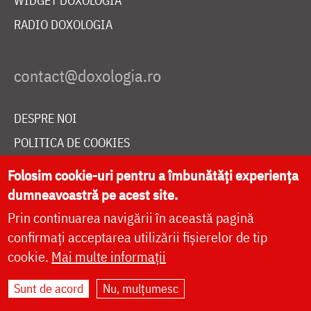
WIDGET DOXOLOGIA
RADIO DOXOLOGIA
DESPRE NOI
POLITICA DE COOKIES
DONEAZĂ ONLINE PENTRU CATEDRALA NAȚIONALĂ
Folosim cookie-uri pentru a îmbunătăți experiența
dumneavoastră pe acest site.
Prin continuarea navigării în această pagină
LIVE
confirmați acceptarea utilizării fișierelor de tip
cookie.
Mai multe informații
Site dezvoltat de
DOXOLOGIA MEDIA
,
Sunt de acord
Nu, mulțumesc
Arhiepiscopia Iașilor | ©
doxologia.ro