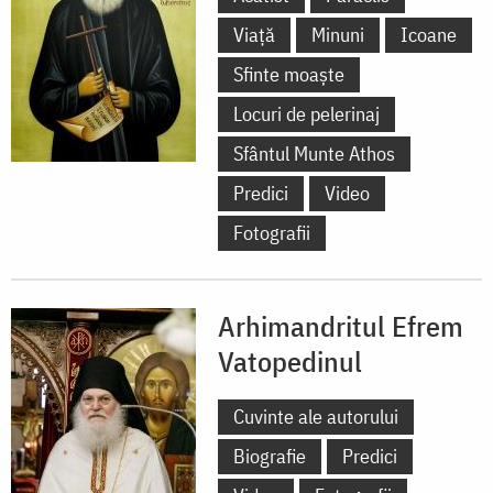
Viață
Minuni
Icoane
Sfinte moaște
Locuri de pelerinaj
Sfântul Munte Athos
Predici
Video
Fotografii
Arhimandritul Efrem
Vatopedinul
Cuvinte ale autorului
Biografie
Predici