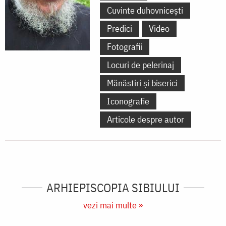
Cuvinte duhovnicești
Predici
Video
Fotografii
Locuri de pelerinaj
Mănăstiri și biserici
Iconografie
Articole despre autor
ARHIEPISCOPIA SIBIULUI
vezi mai multe »