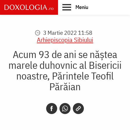
Skip
Meniu
to
main
Main
content
navigation
3 Martie 2022 11:58
Arhiepiscopia Sibiului
Acum 93 de ani se năștea
marele duhovnic al Bisericii
noastre, Părintele Teofil
Părăian