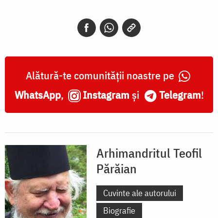
Alătură-te comunității noastre pe
WhatsApp
,
Instagram
și
Telegram
!
Arhimandritul Teofil
Părăian
Cuvinte ale autorului
Biografie