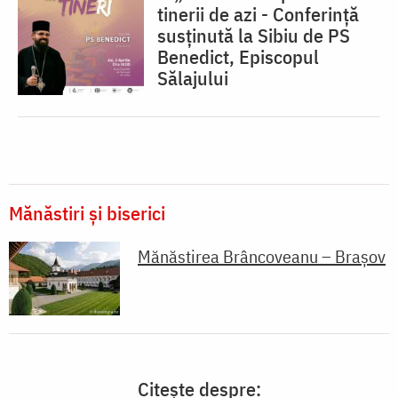
tinerii de azi - Conferință
susținută la Sibiu de PS
Benedict, Episcopul
Sălajului
Mănăstiri și biserici
Mănăstirea Brâncoveanu – Brașov
Citește despre: