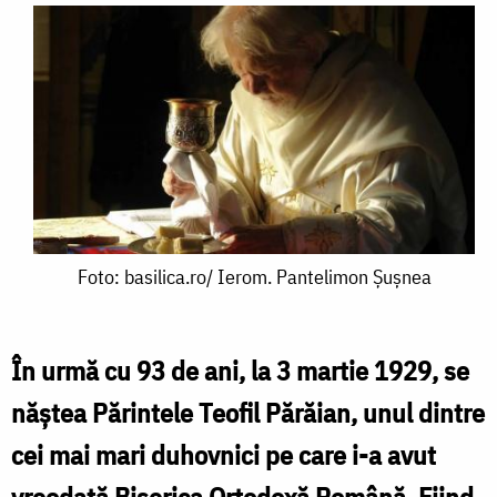
Foto:
Foto: basilica.ro/ Ierom. Pantelimon Șușnea
basilica.ro/
Ierom.
În urmă cu 93 de ani, la 3 martie 1929, se
Pantelimon
năștea Părintele Teofil Părăian, unul dintre
Șușnea
cei mai mari duhovnici pe care i-a avut