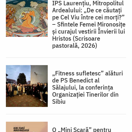
IPS Laurențiu, Mitropolitul
Ardealului: „De ce căutați
pe Cel Viu între cei morți?”
– Sfintele Femei Mironosițe
și curajul vestirii Învierii lui
Hristos (Scrisoare
pastorală, 2026)
„Fitness sufletesc” alături
de PS Benedict al
Sălajului, la conferința
Organizației Tinerilor din
Sibiu
O „Mini Scară” pentru