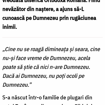
vreodată Biserica Ortodoxă Română. Fiind
nevăzător din naștere, a ajuns să-L
cunoască pe Dumnezeu prin rugăciunea
inimii.
„Cine nu se roagă dimineaţa şi seara, cine
nu-şi face vreme de Dumnezeu, acela
poate să ştie că nici n-are Dumnezeu.
Dacă ai Dumnezeu, nu poţi ocoli pe
Dumnezeu.”
S-a născut într-o familie de plugari din