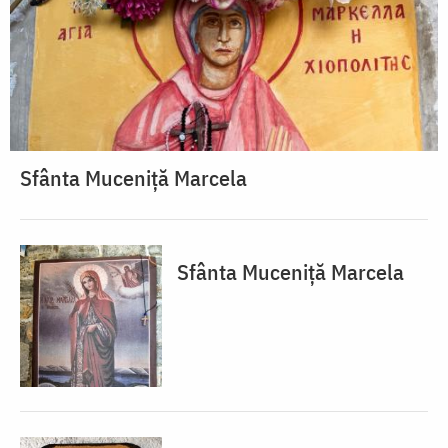
Sfânta Muceniță Marcela
Sfânta Muceniță Marcela