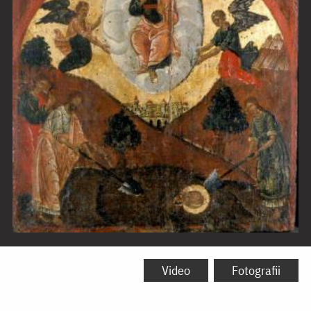
Adormirea
Sfântului
Video
Fotografii
Apostol