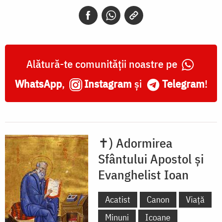
și
Evanghelist
Ioan
Alătură-te comunității noastre pe
WhatsApp
,
Instagram
și
Telegram
!
✝) Adormirea
Sfântului Apostol și
Evanghelist Ioan
Acatist
Canon
Viață
Minuni
Icoane