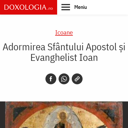
Skip
Meniu
to
main
Main
content
navigation
Icoane
Adormirea Sfântului Apostol și
Evanghelist Ioan