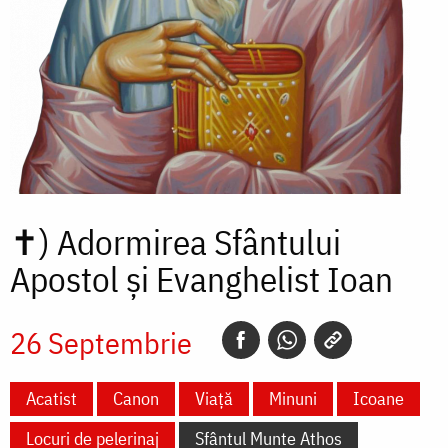
✝)
Adormirea Sfântului
Apostol și Evanghelist Ioan
26 Septembrie
Acatist
Canon
Viață
Minuni
Icoane
Locuri de pelerinaj
Sfântul Munte Athos