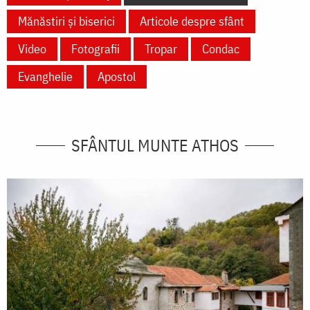
Mănăstiri și biserici
Articole despre sfânt
Video
Fotografii
Tropar
Condac
Evanghelie
Apostol
SFÂNTUL MUNTE ATHOS