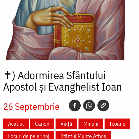
✝)
Adormirea Sfântului
Apostol și Evanghelist Ioan
26 Septembrie
Acatist
Canon
Viață
Minuni
Icoane
Locuri de pelerinaj
Sfântul Munte Athos