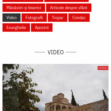
Mănăstiri și biserici
Articole despre sfânt
Video
Fotografii
Tropar
Condac
Evanghelie
Apostol
VIDEO