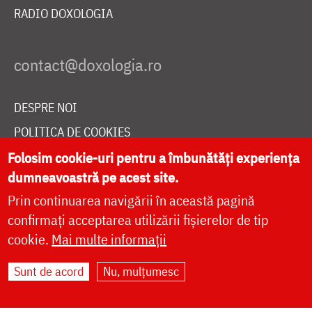
RADIO DOXOLOGIA
DESPRE NOI
POLITICA DE COOKIES
DONEAZĂ ONLINE PENTRU CATEDRALA NAȚIONALĂ
Folosim cookie-uri pentru a îmbunătăți experiența
dumneavoastră pe acest site.
Prin continuarea navigării în această pagină
LIVE
confirmați acceptarea utilizării fișierelor de tip
cookie.
Mai multe informații
Sunt de acord
Nu, mulțumesc
Site dezvoltat de
DOXOLOGIA MEDIA
,
Arhiepiscopia Iașilor | ©
doxologia.ro