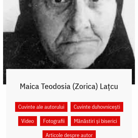
Maica Teodosia (Zorica) Lațcu
Cuvinte ale autorului
Cuvinte duhovnicești
Video
Fotografii
Mănăstiri și biserici
Articole despre autor