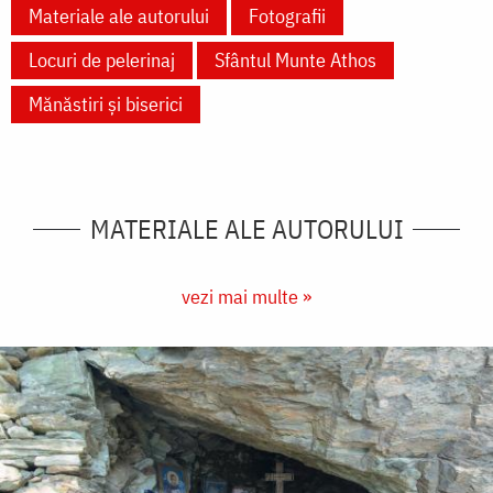
Materiale ale autorului
Fotografii
Locuri de pelerinaj
Sfântul Munte Athos
Mănăstiri și biserici
MATERIALE ALE AUTORULUI
vezi mai multe »