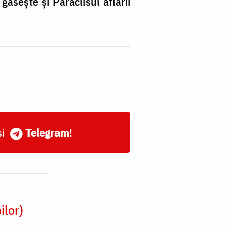
ăsește și Paraclisul aflării
și
Telegram
!
ilor)