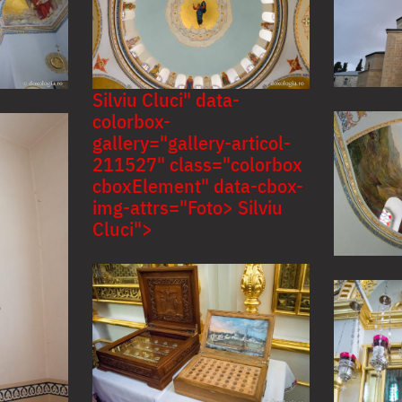
Silviu Cluci" data-
colorbox-
gallery="gallery-articol-
211527" class="colorbox
cboxElement" data-cbox-
img-attrs="Foto> Silviu
Cluci">