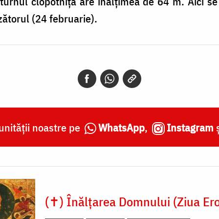
urnul clopotniță are înălțimea de 64 m. Aici se g
ătorul (24 februarie).
nității noastre pe
WhatsApp
,
Instagram
(✝) Înălțarea Domnului (Ziua Ero