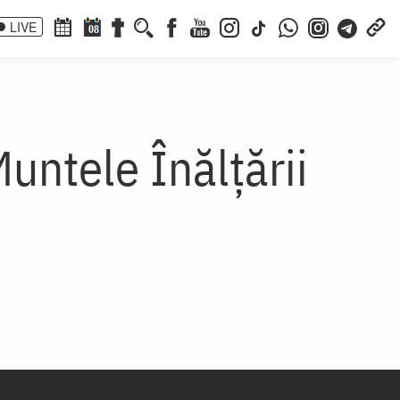
LIVE
08
untele Înălțării