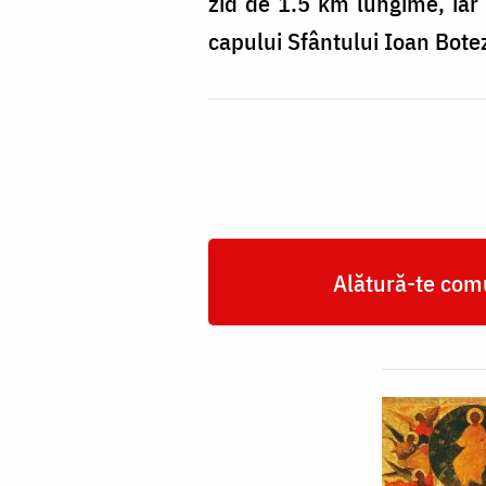
zid de 1.5 km lungime, iar t
capului Sfântului Ioan Botez
Alătură-te comu