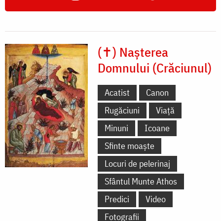
(✝) Nașterea
Domnului (Crăciunul)
Acatist
Canon
Rugăciuni
Viață
Minuni
Icoane
Sfinte moaște
Locuri de pelerinaj
Sfântul Munte Athos
Predici
Video
Fotografii