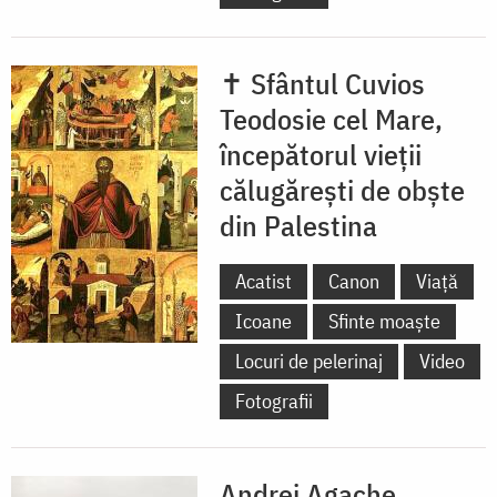
✝ Sfântul Cuvios
Teodosie cel Mare,
începătorul vieții
călugărești de obște
din Palestina
Acatist
Canon
Viață
Icoane
Sfinte moaște
Locuri de pelerinaj
Video
Fotografii
Andrei Agache