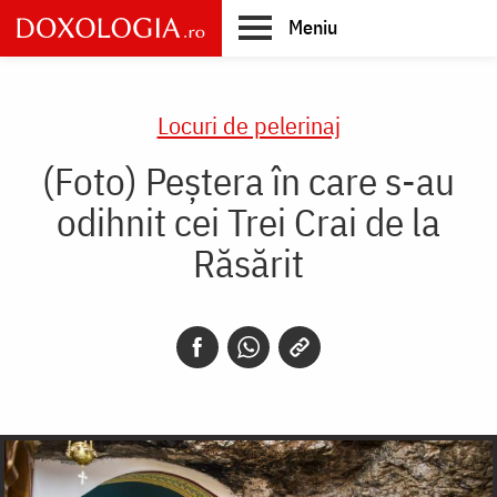
Skip
Meniu
to
main
Main
content
navigation
Locuri de pelerinaj
(Foto) Peștera în care s-au
odihnit cei Trei Crai de la
Răsărit