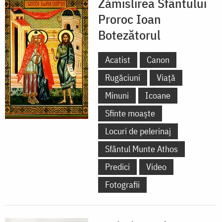
Zămislirea Sfântului
Proroc Ioan
Botezătorul
Acatist
Canon
Rugăciuni
Viață
Minuni
Icoane
Sfinte moaște
Locuri de pelerinaj
Sfântul Munte Athos
Predici
Video
Fotografii