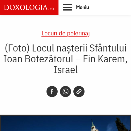
Skip
Meniu
to
main
Main
content
navigation
Locuri de pelerinaj
(Foto) Locul nașterii Sfântului
Ioan Botezătorul – Ein Karem,
Israel