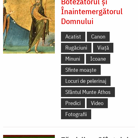
Botezătorul și
Înaintemergătorul
Domnului
Acatist
Canon
Rugăciuni
Viață
Minuni
Icoane
Sfinte moaște
Locuri de pelerinaj
Sfântul Munte Athos
Predici
Video
Fotografii