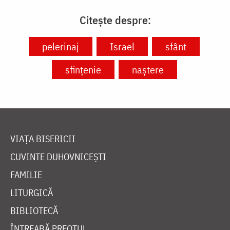
Citește despre:
pelerinaj
Israel
sfânt
sfințenie
naștere
VIAȚA BISERICII
CUVINTE DUHOVNICEȘTI
FAMILIE
LITURGICĂ
BIBLIOTECĂ
ÎNTREABĂ PREOTUL