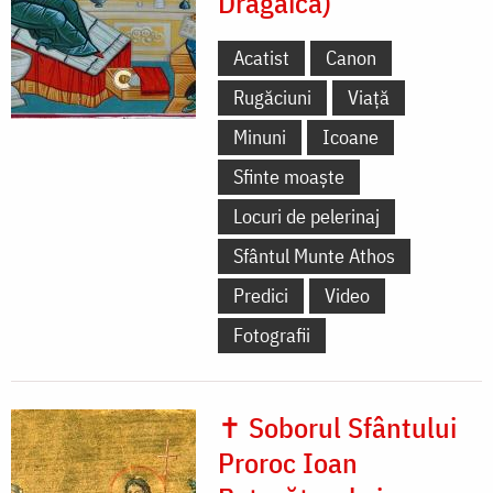
Drăgaica)
Acatist
Canon
Rugăciuni
Viață
Minuni
Icoane
Sfinte moaște
Locuri de pelerinaj
Sfântul Munte Athos
Predici
Video
Fotografii
✝ Soborul Sfântului
Proroc Ioan