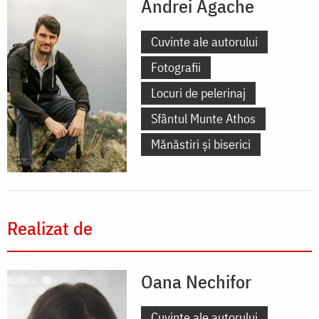
Andrei Agache
Cuvinte ale autorului
Fotografii
Locuri de pelerinaj
Sfântul Munte Athos
Mănăstiri și biserici
Realizat de
Oana Nechifor
Cuvinte ale autorului