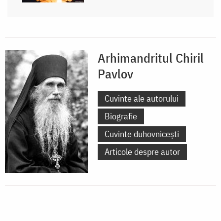
Arhimandritul Chiril
Pavlov
Cuvinte ale autorului
Biografie
Cuvinte duhovnicești
Articole despre autor