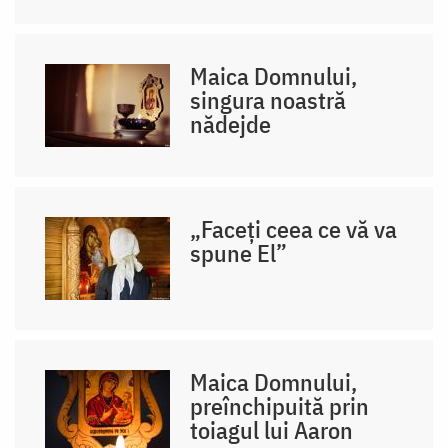
Maica Domnului,
singura noastră
nădejde
„Faceți ceea ce vă va
spune El”
Maica Domnului,
preînchipuită prin
toiagul lui Aaron