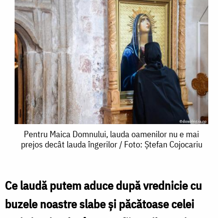
Pentru
Pentru Maica Domnului, lauda oamenilor nu e mai
prejos decât lauda îngerilor / Foto: Ștefan Cojocariu
Maica
Domnului,
lauda
Ce laudă putem aduce după vrednicie cu
oamenilor
buzele noastre slabe și păcătoase celei
nu