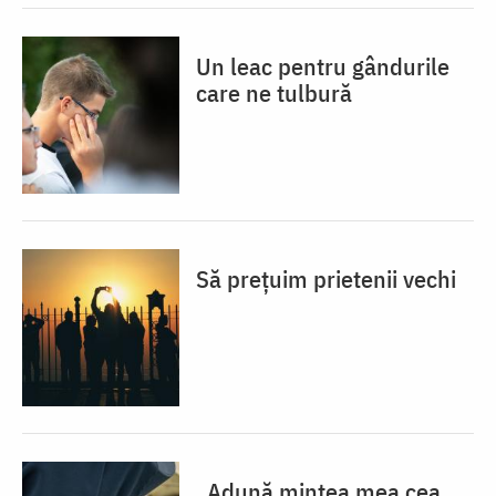
Un leac pentru gândurile
care ne tulbură
Să prețuim prietenii vechi
„Adună mintea mea cea