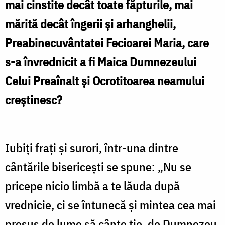
mai cinstite decât toate făpturile, mai
e
mărită decât îngerii și arhanghelii,
mai
Preabinecuvântatei Fecioarei Maria, care
prejos
s-a învrednicit a fi Maica Dumnezeului
decât
Celui Preaînalt și Ocrotitoarea neamului
lauda
creștinesc?
îngerilor
/
Foto:
Iubiți frați și surori, într-una dintre
Ștefan
cântările bisericești se spune: „Nu se
Cojocariu
pricepe nicio limbă a te lăuda după
vrednicie, ci se întunecă și mintea cea mai
presus de lume să cânte ție, de Dumnezeu