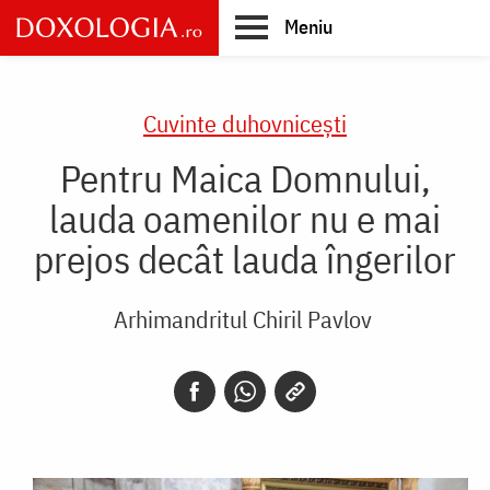
Skip
Meniu
to
main
Main
content
navigation
Cuvinte duhovnicești
Pentru Maica Domnului,
lauda oamenilor nu e mai
prejos decât lauda îngerilor
Arhimandritul Chiril Pavlov