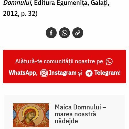
Domnului
,
Editura Egumenița, Galați,
2012, p. 32)
Alătură-te comunității noastre pe
WhatsApp
,
Instagram
și
Telegram
!
Maica Domnului –
marea noastră
nădejde