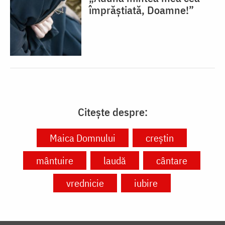
împrăștiată, Doamne!”
Citește despre:
Maica Domnului
creștin
mântuire
laudă
cântare
vrednicie
iubire