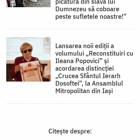
picătură din slava lui
Dumnezeu să coboare
peste sufletele noastre!”
Lansarea noii ediții a
volumului „Reconstituiri cu
Ileana Popovici” și
acordarea distincției
„Crucea Sfântul Ierarh
Dosoftei”, la Ansamblul
Mitropolitan din Iași
Citește despre: