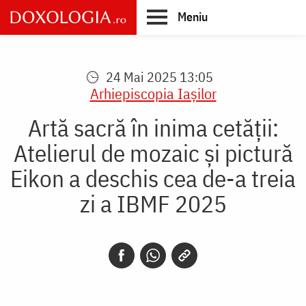
Skip
Meniu
to
main
Main
content
navigation
24 Mai 2025 13:05
Arhiepiscopia Iaşilor
Artă sacră în inima cetății:
Atelierul de mozaic și pictură
Eikon a deschis cea de-a treia
zi a IBMF 2025