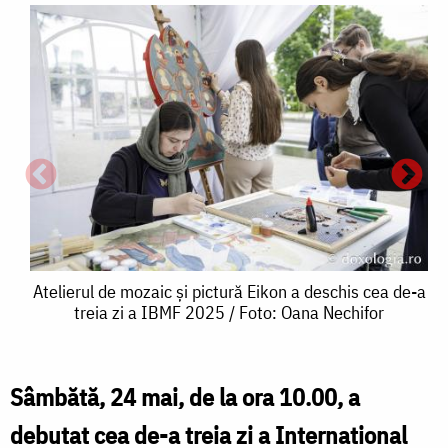
Atelierul
Atelierul de mozaic și pictură Eikon a deschis cea de-a
treia zi a IBMF 2025 / Foto: Oana Nechifor
de
mozaic
și
Sâmbătă, 24 mai, de la ora 10.00, a
A
A
pictură
debutat cea de-a treia zi a International