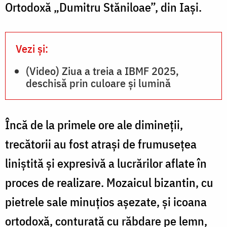
Ortodoxă „Dumitru Stăniloae”, din Iași.
Oana
Nechifor
/
Vezi și:
F
(Video) Ziua a treia a IBMF 2025,
deschisă prin culoare și lumină
N
Încă de la primele ore ale dimineții,
trecătorii au fost atrași de frumusețea
liniștită și expresivă a lucrărilor aflate în
proces de realizare. Mozaicul bizantin, cu
pietrele sale minuțios așezate, și icoana
ortodoxă, conturată cu răbdare pe lemn,