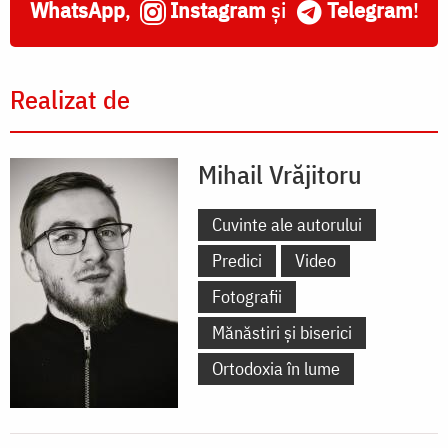
WhatsApp
,
Instagram
și
Telegram
!
Realizat de
Mihail Vrăjitoru
Cuvinte ale autorului
Predici
Video
Fotografii
Mănăstiri și biserici
Ortodoxia în lume