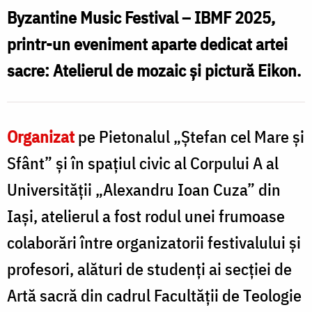
Eikon
Byzantine Music Festival – IBMF 2025,
a
printr-un eveniment aparte dedicat artei
ș
deschis
sacre: Atelierul de mozaic și pictură Eikon.
p
cea
de-
a
Organizat
pe Pietonalul „Ștefan cel Mare și
d
treia
Sfânt” și în spațiul civic al Corpului A al
zi
Universității „Alexandru Ioan Cuza” din
a
Iași, atelierul a fost rodul unei frumoase
IBMF
colaborări între organizatorii festivalului și
t
2025
profesori, alături de studenți ai secției de
z
/
Artă sacră din cadrul Facultății de Teologie
Foto: