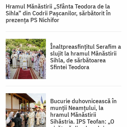
Hramul Mănăstirii „Sfânta Teodora de la
Sihla” din Codrii Pașcanilor, sărbătorit în
prezența PS Nichifor
Înaltpreasfințitul Serafim a
slujit la hramul Mănăstirii
Sihla, de sărbătoarea
Sfintei Teodora
Bucurie duhovnicească în
munții Neamțului, la
hramul Mănăstirii
Sihăstria. IPS Teofan: „O