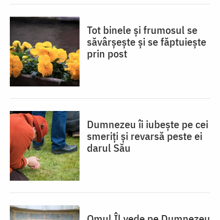
Tot binele și frumosul se
săvârșește și se făptuiește
prin post
Dumnezeu îi iubește pe cei
smeriți și revarsă peste ei
darul Său
Omul Îl vede pe Dumnezeu