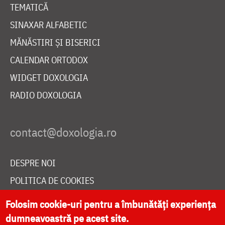
TEMATICĂ
SINAXAR ALFABETIC
MĂNĂSTIRI ȘI BISERICI
CALENDAR ORTODOX
WIDGET DOXOLOGIA
RADIO DOXOLOGIA
DESPRE NOI
POLITICA DE COOKIES
DONEAZĂ ONLINE PENTRU CATEDRALA NAȚIONALĂ
Folosim cookie-uri pentru a îmbunătăți experiența
dumneavoastră pe acest site.