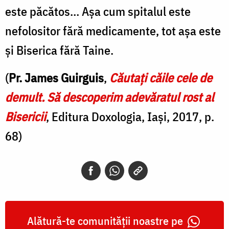
este păcătos… Așa cum spitalul este
medicamente,
nefolositor fără medicamente, tot așa este
tot
și Biserica fără Taine.
așa
este
(
Pr. James Guirguis
,
Căutați căile cele de
și
demult. Să descoperim adevăratul rost al
Biserica
Bisericii
, Editura Doxologia, Iași, 2017, p.
fără
68
)
Taine
/
Foto:
Oana
Nechifor
Alătură-te comunității noastre pe