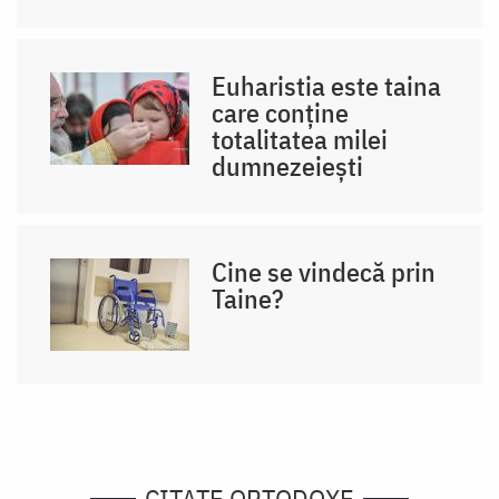
Euharistia este taina
care conține
totalitatea milei
dumnezeiești
Cine se vindecă prin
Taine?
CITATE ORTODOXE