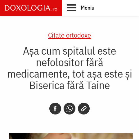
Skip
Meniu
to
main
Main
content
navigation
Citate ortodoxe
Așa cum spitalul este
nefolositor fără
medicamente, tot așa este și
Biserica fără Taine