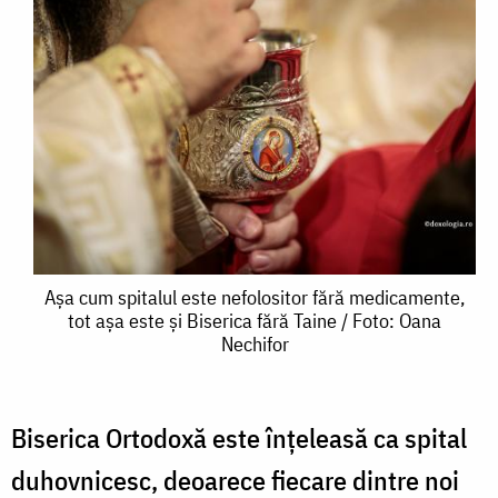
Așa
Așa cum spitalul este nefolositor fără medicamente,
tot așa este și Biserica fără Taine / Foto: Oana
cum
Nechifor
spitalul
este
Biserica Ortodoxă este înțeleasă ca spital
nefolositor
duhovnicesc, deoarece fiecare dintre noi
fără