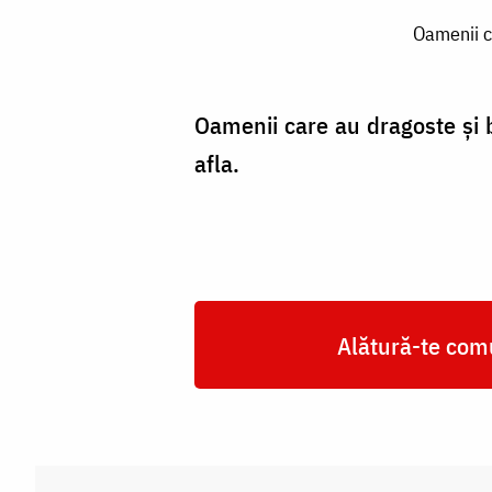
Oamenii
Oamenii c
care
au
dragoste
Oamenii care au dragoste și b
și
afla.
bunătate
se
aseamănă
cu
Alătură-te comu
îngerii
/
Foto:
Oana