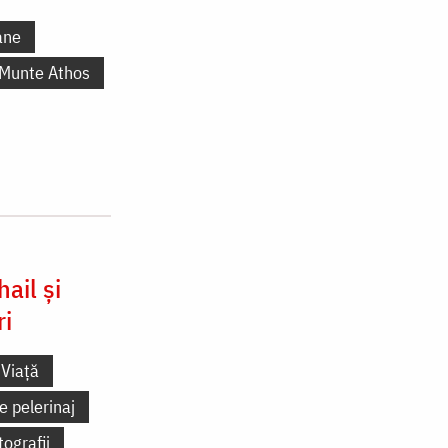
ane
 Munte Athos
ail și
ri
Viață
e pelerinaj
tografii