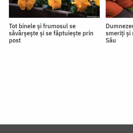
Tot binele și frumosul se
Dumnezeu 
săvârșește și se făptuiește prin
smeriți și
post
Său