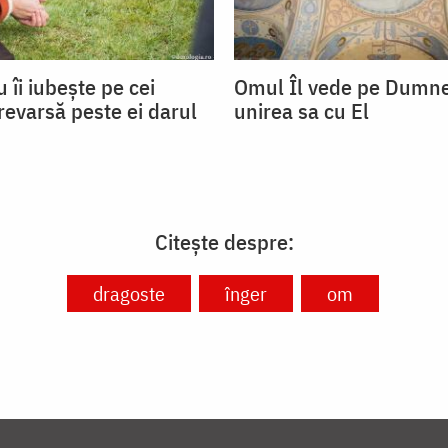
îi iubește pe cei
Omul Îl vede pe Dumne
 revarsă peste ei darul
unirea sa cu El
Citește despre:
dragoste
înger
om