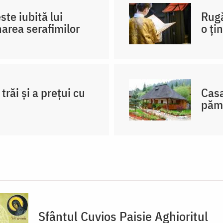
ste iubită lui
Rugă
rea serafimilor
o ți
trăi și a prețui cu
Casa
păm
Sfântul Cuvios Paisie Aghioritul