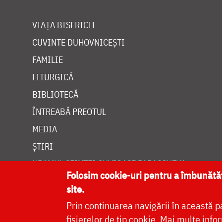
VIAȚA BISERICII
CUVINTE DUHOVNICEȘTI
FAMILIE
LITURGICĂ
BIBLIOTECĂ
ÎNTREABĂ PREOTUL
MEDIA
ȘTIRI
HRAMUL SFINTEI CUVIOASE PARASCHEVA
Folosim cookie-uri pentru a îmbunăt
site.
Prin continuarea navigării în această p
fișierelor de tip cookie.
Mai multe infor