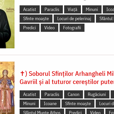
Acatist
Paraclis
Viață
Minuni
Ico
Sfinte moaște
Locuri de pelerinaj
Sfântul
Predici
Video
Fotografii
✝) Soborul Sfinților Arhangheli Mih
Gavriil și al tuturor cereștilor pute
Acatist
Paraclis
Canon
Rugăciuni
Minuni
Icoane
Sfinte moaște
Locuri d
Sfântul Munte Athos
Predici
Video
Fo