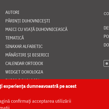
AUTORI
PĂRINȚI DUHOVNICEȘTI
DE
MAICI CU VIAȚĂ DUHOVNICEASCĂ
PO
TEMATICĂ
DO
SINAXAR ALFABETIC
MĂNĂSTIRI ȘI BISERICI
CALENDAR ORTODOX
WIDGET DOXOLOGIA
RADIO DOXOLOGIA
ăți experiența dumneavoastră pe acest
agină confirmați acceptarea utilizării
mații