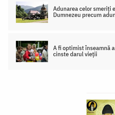
Nechifor
Adunarea celor smeriți e
Dumnezeu precum aduna
A fi optimist înseamnă a 
cinste darul vieții