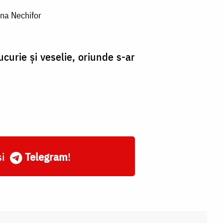
ana Nechifor
curie și veselie, oriunde s-ar
și
Telegram
!