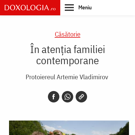
Skip
Meniu
to
main
Main
content
navigation
Căsătorie
În atenția familiei
contemporane
Protoiereul Artemie Vladimirov