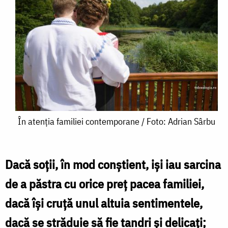
În
În atenția familiei contemporane / Foto: Adrian Sârbu
atenția
familiei
Dacă soții, în mod conștient, iși iau sarcina
contemporane
de a păstra cu orice preț pacea familiei,
/
dacă își cruță unul altuia sentimentele,
Foto:
dacă se străduie să fie tandri și delicați;
Adrian