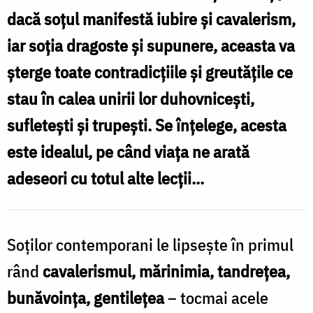
dacă soțul manifestă iubire și cavalerism,
Sârbu
iar soția dragoste și supunere, aceasta va
șterge toate contradicțiile și greutățile ce
stau în calea unirii lor duhovnicești,
sufletești și trupești. Se înțelege, acesta
este idealul, pe când viața ne arată
adeseori cu totul alte lecții...
Soţilor contemporani le lipseşte în primul
rând
cavalerismul, mărinimia, tandreţea,
bunăvoinţa, gentileţea
– tocmai acele