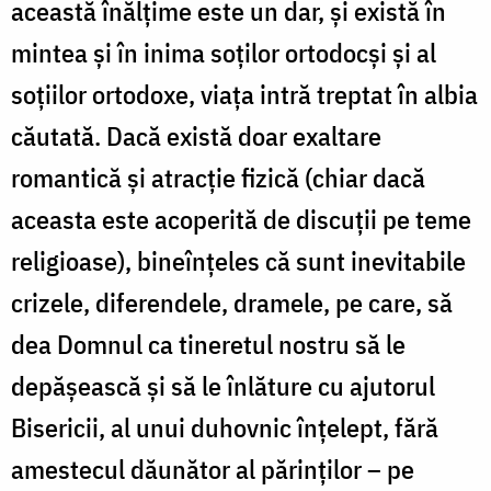
această înălțime este un dar, și există în
mintea și în inima soților ortodocși și al
soțiilor ortodoxe, viața intră treptat în albia
căutată. Dacă există doar exaltare
romantică și atracție fizică (chiar dacă
aceasta este acoperită de discuții pe teme
religioase), bineînțeles că sunt inevitabile
crizele, diferendele, dramele, pe care, să
dea Domnul ca tineretul nostru să le
depășească și să le înlăture cu ajutorul
Bisericii, al unui duhovnic înțelept, fără
amestecul dăunător al părinților – pe