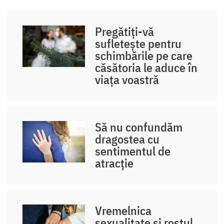
Pregătiți-vă
sufletește pentru
schimbările pe care
căsătoria le aduce în
viața voastră
Să nu confundăm
dragostea cu
sentimentul de
atracție
Vremelnica
sexualitate și rostul