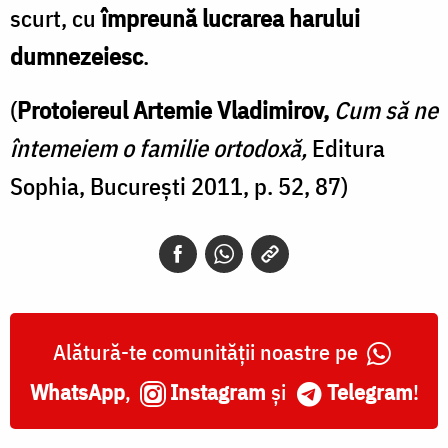
scurt, cu
împreună lucrarea harului
dumnezeiesc
.
(
Protoiereul Artemie Vladimirov,
Cum să ne
întemeiem o familie ortodoxă,
Editura
Sophia, Bucureşti 2011, p. 52, 87)
Alătură-te comunității noastre pe
WhatsApp
,
Instagram
și
Telegram
!