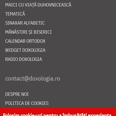
MAICI CU VIAȚĂ DUHOVNICEASCĂ
TEMATICĂ
SINAXAR ALFABETIC
MĂNĂSTIRI ȘI BISERICI
CALENDAR ORTODOX
WIDGET DOXOLOGIA
RADIO DOXOLOGIA
DESPRE NOI
POLITICA DE COOKIES
DONEAZĂ ONLINE PENTRU CATEDRALA NAȚIONALĂ
Folosim cookie-uri pentru a îmbunătăți experiența