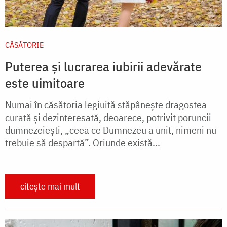
CĂSĂTORIE
Puterea și lucrarea iubirii adevărate
este uimitoare
Numai în căsătoria legiuită stăpânește dragostea
curată și dezinteresată, deoarece, potrivit poruncii
dumnezeiești, „ceea ce Dumnezeu a unit, nimeni nu
trebuie să despartă”. Oriunde există...
citește mai mult