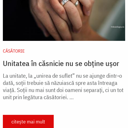
CĂSĂTORIE
Unitatea în căsnicie nu se obține ușor
La unitate, la „unirea de suflet” nu se ajunge dintr-o
dată, soții trebuie să năzuiască spre asta întreaga
viață. Soții nu mai sunt doi oameni separați, ci un tot
unit prin legătura căsătoriei. ...
citește mai mult