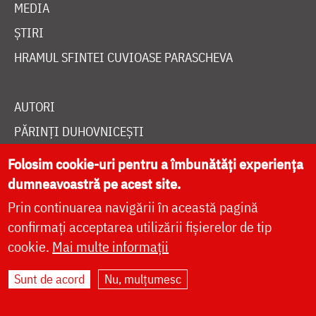
MEDIA
ȘTIRI
HRAMUL SFINTEI CUVIOASE PARASCHEVA
AUTORI
PĂRINȚI DUHOVNICEȘTI
MAICI CU VIAȚĂ DUHOVNICEASCĂ
Folosim cookie-uri pentru a îmbunătăți experiența
TEMATICĂ
dumneavoastră pe acest site.
Prin continuarea navigării în această pagină
SINAXAR ALFABETIC
confirmați acceptarea utilizării fișierelor de tip
MĂNĂSTIRI ȘI BISERICI
cookie.
Mai multe informații
CALENDAR ORTODOX
Sunt de acord
Nu, mulțumesc
WIDGET DOXOLOGIA
RADIO DOXOLOGIA