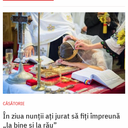
CĂSĂTORIE
În ziua nunții ați jurat să fiți împreună
„la bine și la rău”