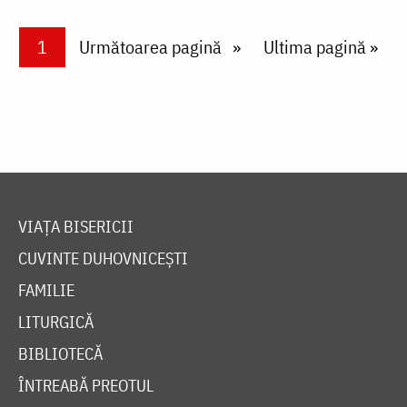
Paginare
Current page
1
Next page
Următoarea pagină
Last page
Ultima pagină »
VIAȚA BISERICII
CUVINTE DUHOVNICEȘTI
FAMILIE
LITURGICĂ
BIBLIOTECĂ
ÎNTREABĂ PREOTUL