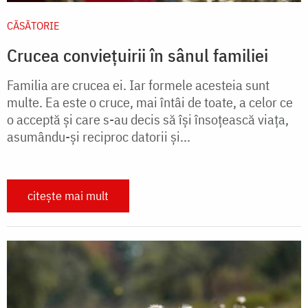
CĂSĂTORIE
Crucea conviețuirii în sânul familiei
Familia are crucea ei. Iar formele acesteia sunt
multe. Ea este o cruce, mai întâi de toate, a celor ce
o acceptă și care s-au decis să îşi însoţească viaţa,
asumându-şi reciproc datorii şi...
citește mai mult