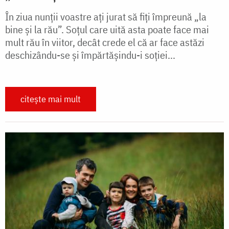
În ziua nunții voastre ați jurat să fiți împreună „la
bine și la rău”. Soțul care uită asta poate face mai
mult rău în viitor, decât crede el că ar face astăzi
deschizându-se și împărtășindu-i soției...
citește mai mult