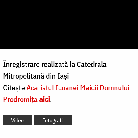
Înregistrare realizată la Catedrala
Mitropolitană din Iași
Citește
Acatistul Icoanei Maicii Domnului
Prodromiţa
aici
.
Video
Fotografii