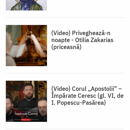
(Video) Priveghează-n
noapte - Otilia Zakarias
(priceasnă)
(Video) Corul „Apostolii” –
⁠Împărate Ceresc (gl. VI, de
I. Popescu-Pasărea)