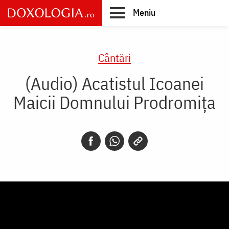
Skip
Meniu
to
main
Main
content
navigation
Cântări
(Audio) Acatistul Icoanei
Maicii Domnului Prodromiţa