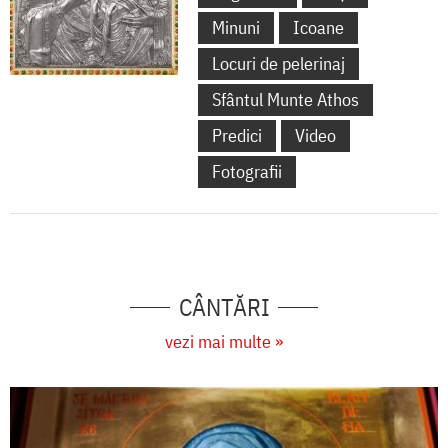
Minuni
Icoane
Locuri de pelerinaj
Sfântul Munte Athos
Predici
Video
Fotografii
CÂNTĂRI
vezi mai multe »