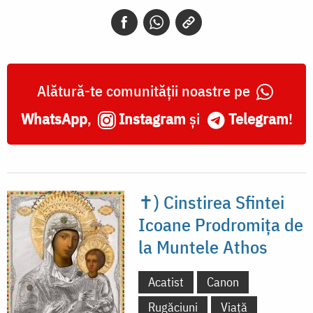
Alătură-te comunității noastre pe
WhatsApp
,
Instagram
și
Telegram
!
✝) Cinstirea Sfintei
Icoane Prodromița de
la Muntele Athos
Acatist
Canon
Rugăciuni
Viață