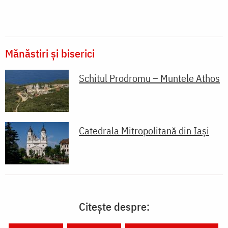
Mănăstiri și biserici
Schitul Prodromu – Muntele Athos
Catedrala Mitropolitană din Iaşi
Citește despre: