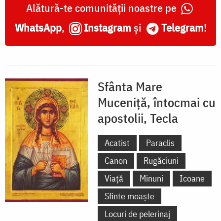
Alătură-te comunității noastre pe
WhatsApp
,
Instagram
și
Telegram
!
Sfânta Mare
Muceniță, întocmai cu
apostolii, Tecla
Acatist
Paraclis
Canon
Rugăciuni
Viață
Minuni
Icoane
Sfinte moaște
Locuri de pelerinaj