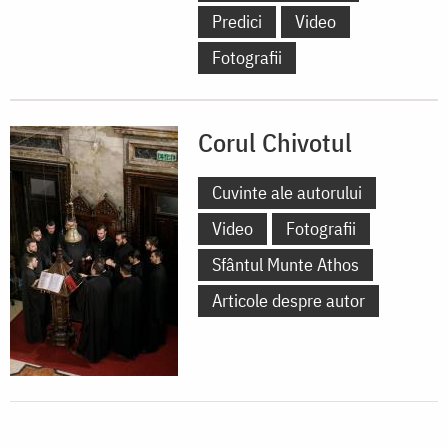
Predici
Video
Fotografii
Corul Chivotul
Cuvinte ale autorului
Video
Fotografii
Sfântul Munte Athos
Articole despre autor