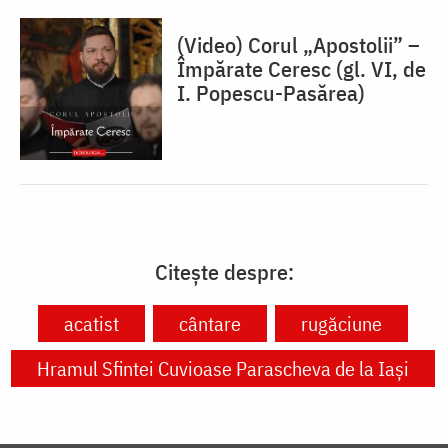
(Video) Corul „Apostolii” –
⁠Împărate Ceresc (gl. VI, de
I. Popescu-Pasărea)
Citește despre:
acatist
cântare
rugăciune
Hramul Sfintei Cuvioase Parascheva de la Iași