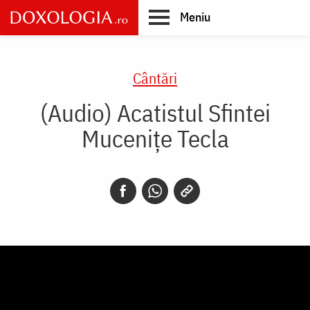
Skip
Meniu
to
main
Main
content
navigation
Cântări
(Audio) Acatistul Sfintei
Mucenițe Tecla