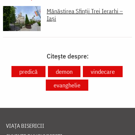
Mănăstirea Sfinții Trei Ierarhi –
Iași
Citește despre:
predică
demon
vindecare
evanghelie
VIAȚA BISERICII