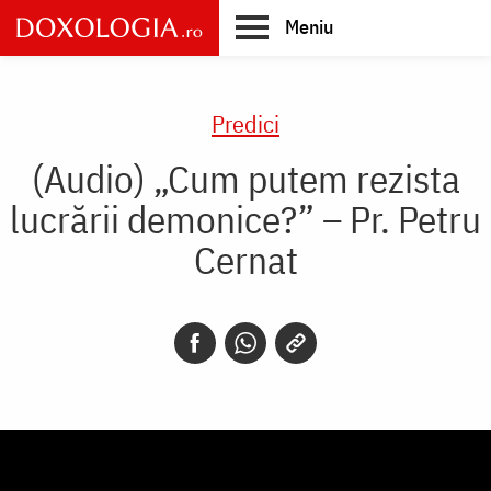
Skip
Meniu
to
main
Main
content
navigation
Predici
(Audio) „Cum putem rezista
lucrării demonice?” – Pr. Petru
Cernat