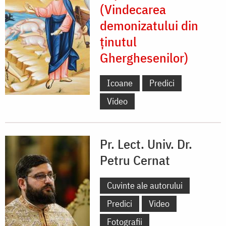
(Vindecarea
demonizatului din
ținutul
Gherghesenilor)
Icoane
Predici
Video
Pr. Lect. Univ. Dr.
Petru Cernat
Cuvinte ale autorului
Predici
Video
Fotografii