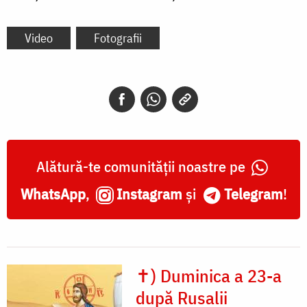
Video
Fotografii
Alătură-te comunității noastre pe
WhatsApp
,
Instagram
și
Telegram
!
✝) Duminica a 23-a
după Rusalii